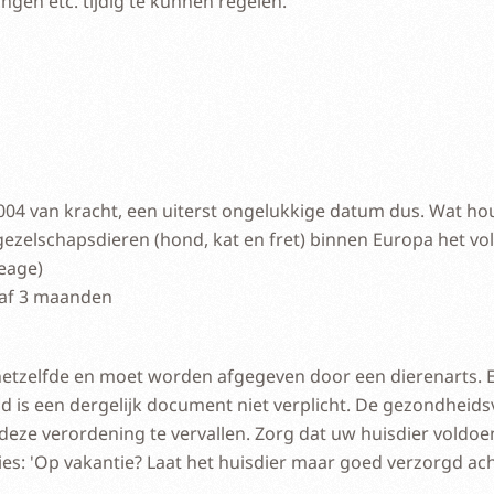
gen etc. tijdig te kunnen regelen.
 2004 van kracht, een uiterst ongelukkige datum dus. Wat ho
gezelschapsdieren (hond, kat en fret) binnen Europa het vol
oeage)
anaf 3 maanden
 hetzelfde en moet worden afgegeven door een dierenarts. 
d is een dergelijk document niet verplicht. De gezondheids
ze verordening te vervallen. Zorg dat uw huisdier voldoe
vies: 'Op vakantie? Laat het huisdier maar goed verzorgd ach