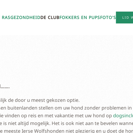
 RAS
GEZONDHEID
DE CLUB
FOKKERS EN PUPS
FOTO'S
LID 
d…….
ijk de door u meest gekozen optie.
sen buitenlanden stellen om uw hond zonder problemen in h
ie vinden op reis en met vakantie met uw hond op
dogsinc
 niet altijd mogelijk. Het is ook niet aan te bevelen wanne
e meeste Ierse Wolfshonden niet plezierig en u doet de ho