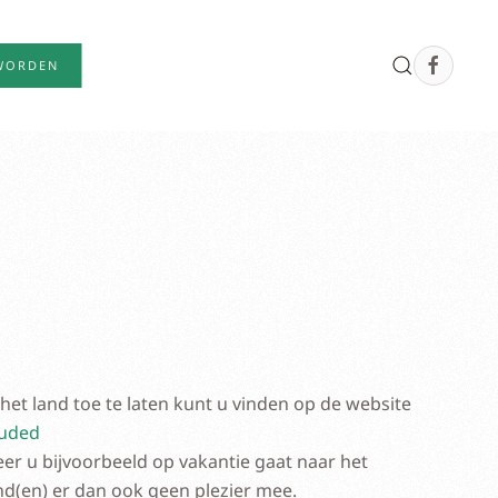
WORDEN
et land toe te laten kunt u vinden op de website
luded
er u bijvoorbeeld op vakantie gaat naar het
nd(en) er dan ook geen plezier mee.