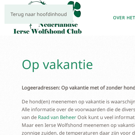
Terug naar hoofdinhoud
OVER HET
Op vakantie
Logeeradressen: Op vakantie met of zonder hon
De hond(en) meenemen op vakantie is waarschijnl
Alle informatie over de voorwaarden die de diver
van de
Raad van Beheer
Ook kunt u veel informat
Maar een Ierse Wolfshond meenemen op vakantie is
zonnige zuiden, de temperaturen daar zijn voor d