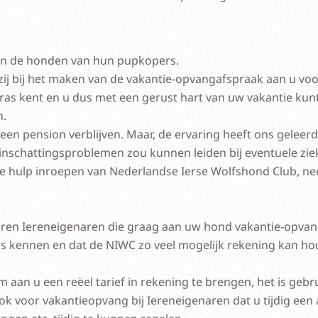
an de honden van hun pupkopers.
 zij bij het maken van de vakantie-opvangafspraak aan u vo
et ras kent en u dus met een gerust hart van uw vakantie kun
n.
 een pension verblijven. Maar, de ervaring heeft ons geleer
ot inschattingsproblemen zou kunnen leiden bij eventuele zi
de hulp inroepen van Nederlandse Ierse Wolfshond Club, ne
en Iereneigenaren die graag aan uw hond vakantie-opvang 
ras kennen en dat de NIWC zo veel mogelijk rekening kan h
aan u een reëel tarief in rekening te brengen, het is gebru
k voor vakantieopvang bij Iereneigenaren dat u tijdig een