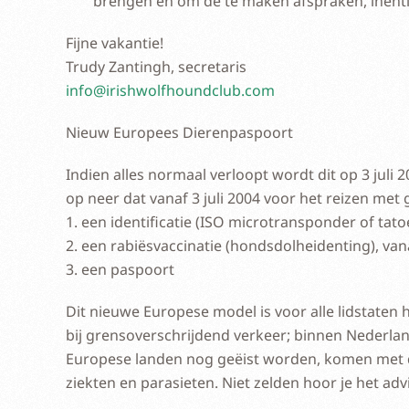
brengen en om de te maken afspraken, inentin
Fijne vakantie!
Trudy Zantingh, secretaris
info@irishwolfhoundclub.com
Nieuw Europees Dierenpaspoort
Indien alles normaal verloopt wordt dit op 3 juli
op neer dat vanaf 3 juli 2004 voor het reizen met 
1. een identificatie (ISO microtransponder of tat
2. een rabiësvaccinatie (hondsdolheidenting), v
3. een paspoort
Dit nieuwe Europese model is voor alle lidstaten
bij grensoverschrijdend verkeer; binnen Nederlan
Europese landen nog geëist worden, komen met de
ziekten en parasieten. Niet zelden hoor je het ad