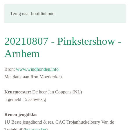
Terug naar hoofdinhoud
20210807 - Pinkstershow -
Arnhem
Bron:
www.windhonden.info
Met dank aan Ron Moerkerken
Keurmeester:
De heer Jan Coppens (NL)
5 gemeld - 5 aanwezig
Reuen jeugdklas
1U Beste jeugdhond & res. CAC Trojanhuckelberry Van de
Tortelduif (
keurverslag
)