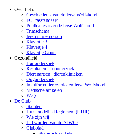
Over het ras
Geschiedenis van de Ierse Wolfshond
FCI-rasstandaard
Publicaties over de Ierse Wolfshond
Trimschema
Ieren in memoriam
Klavertje 3
Klavertje 4
Klavertje Goud
Gezondheid
Hartonderzoek
Resultaten hartonderzoek
Dierenartsen | dierenklinieken
Oogonderzoek
Invulformulier overleden Ierse Wolfshond
Medische artikelen
FAQ
De Club
Statuten
Huishoudelijk Reglement (HHR)
Wie zijn wij
Lid worden van de NIWC?
Clubblad
Shamrock artikelen