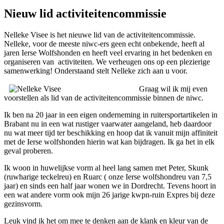
Nieuw lid activiteitencommissie
Nelleke Visee is het nieuwe lid van de activiteitencommissie.
Nelleke, voor de meeste niwc-ers geen echt onbekende, heeft al
jaren Ierse Wolfshonden en heeft veel ervaring in het bedenken en
organiseren van activiteiten. We verheugen ons op een plezierige
samenwerking! Onderstaand stelt Nelleke zich aan u voor.
Graag wil ik mij even
voorstellen als lid van de activiteitencommissie binnen de niwc.
Ik ben na 20 jaar in een eigen onderneming in ruitersportartikelen in
Brabant nu in een wat rustiger vaarwater aangeland, heb daardoor
nu wat meer tijd ter beschikking en hoop dat ik vanuit mijn affiniteit
met de Ierse wolfshonden hierin wat kan bijdragen. Ik ga het in elk
geval proberen.
Ik woon in huwelijkse vorm al heel lang samen met Peter, Skunk
(ruwharige teckelreu) en Ruarc ( onze Ierse wolfshondreu van 7,5
jaar) en sinds een half jaar wonen we in Dordrecht. Tevens hoort in
een wat andere vorm ook mijn 26 jarige kwpn-ruin Expres bij deze
gezinsvorm.
Leuk vind ik het om mee te denken aan de klank en kleur van de