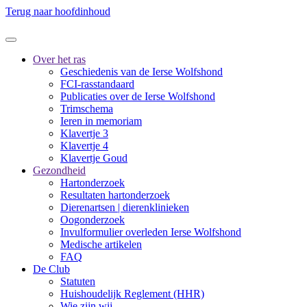
Terug naar hoofdinhoud
Over het ras
Geschiedenis van de Ierse Wolfshond
FCI-rasstandaard
Publicaties over de Ierse Wolfshond
Trimschema
Ieren in memoriam
Klavertje 3
Klavertje 4
Klavertje Goud
Gezondheid
Hartonderzoek
Resultaten hartonderzoek
Dierenartsen | dierenklinieken
Oogonderzoek
Invulformulier overleden Ierse Wolfshond
Medische artikelen
FAQ
De Club
Statuten
Huishoudelijk Reglement (HHR)
Wie zijn wij