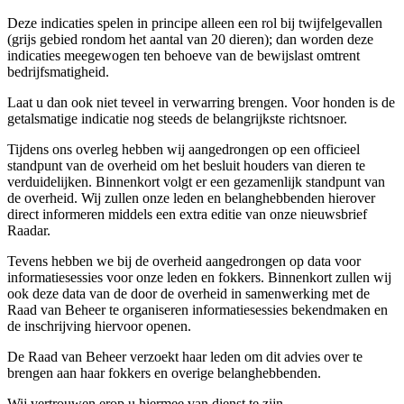
Deze indicaties spelen in principe alleen een rol bij twijfelgevallen
(grijs gebied rondom het aantal van 20 dieren); dan worden deze
indicaties meegewogen ten behoeve van de bewijslast omtrent
bedrijfsmatigheid.
Laat u dan ook niet teveel in verwarring brengen. Voor honden is de
getalsmatige indicatie nog steeds de belangrijkste richtsnoer.
Tijdens ons overleg hebben wij aangedrongen op een officieel
standpunt van de overheid om het besluit houders van dieren te
verduidelijken. Binnenkort volgt er een gezamenlijk standpunt van
de overheid. Wij zullen onze leden en belanghebbenden hierover
direct informeren middels een extra editie van onze nieuwsbrief
Raadar.
Tevens hebben we bij de overheid aangedrongen op data voor
informatiesessies voor onze leden en fokkers. Binnenkort zullen wij
ook deze data van de door de overheid in samenwerking met de
Raad van Beheer te organiseren informatiesessies bekendmaken en
de inschrijving hiervoor openen.
De Raad van Beheer verzoekt haar leden om dit advies over te
brengen aan haar fokkers en overige belanghebbenden.
Wij vertrouwen erop u hiermee van dienst te zijn.