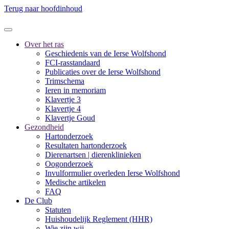
Terug naar hoofdinhoud
Over het ras
Geschiedenis van de Ierse Wolfshond
FCI-rasstandaard
Publicaties over de Ierse Wolfshond
Trimschema
Ieren in memoriam
Klavertje 3
Klavertje 4
Klavertje Goud
Gezondheid
Hartonderzoek
Resultaten hartonderzoek
Dierenartsen | dierenklinieken
Oogonderzoek
Invulformulier overleden Ierse Wolfshond
Medische artikelen
FAQ
De Club
Statuten
Huishoudelijk Reglement (HHR)
Wie zijn wij