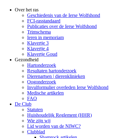
Over het ras
Geschiedenis van de Ierse Wolfshond
FCI-rasstandaard
Publicaties over de Ierse Wolfshond
Trimschema
Ieren in memoriam
Klavertje 3
Klavertje 4
Klavertje Goud
Gezondheid
Hartonderzoek
Resultaten hartonderzoek
Dierenartsen | dierenklinieken
Oogonderzoek
Invulformulier overleden Ierse Wolfshond
Medische artikelen
FAQ
De Club
Statuten
Huishoudelijk Reglement (HHR)
Wie zijn wij
Lid worden van de NIWC?
Clubblad
Shamrock artikelen