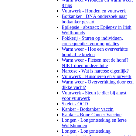
8 tips
Vuurwerk - Honden en vuurwerk
Botkanker - DNA onderzoek naar
botkanker gestart
Epilepsie - abstract: Epilepsy in Irish
Wolfhounds
Fokkerij - Sturen op individuen,
consequenties voor populaties
Warm weer - Hoe een oververhitte
hond af te koelen
Warm weer - Fietsen met de hond?
NIET doen in deze hitte
Narcose - Wat is narcose eigenlijk?
Vuurwerk - Huisdieren en vuurwerk
Warm weer - Oververhitting door een
dikke vacht?
Vuurwerk - Steun je dier bij angst
voor vuurwerk
Skelet - OCD
Kanker - Botkanker vaccin
Kanker - Bone Cancer Vaccine
Longen - Longontsteking en Ierse
Wolfshonden
Longen - Longontsteking