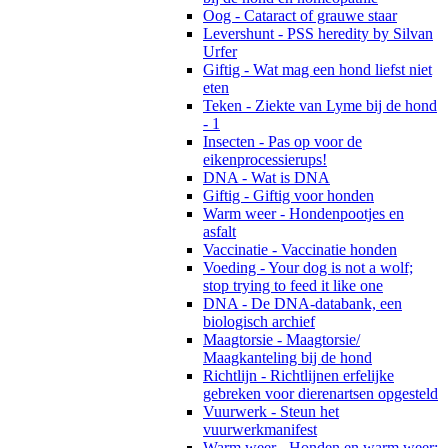
Oog - Cataract of grauwe staar
Levershunt - PSS heredity by Silvan
Urfer
Giftig - Wat mag een hond liefst niet
eten
Teken - Ziekte van Lyme bij de hond
- 1
Insecten - Pas op voor de
eikenprocessierups!
DNA - Wat is DNA
Giftig - Giftig voor honden
Warm weer - Hondenpootjes en
asfalt
Vaccinatie - Vaccinatie honden
Voeding - Your dog is not a wolf;
stop trying to feed it like one
DNA - De DNA-databank, een
biologisch archief
Maagtorsie - Maagtorsie/
Maagkanteling bij de hond
Richtlijn - Richtlijnen erfelijke
gebreken voor dierenartsen opgesteld
Vuurwerk - Steun het
vuurwerkmanifest
Warm weer - Honden en warm weer: