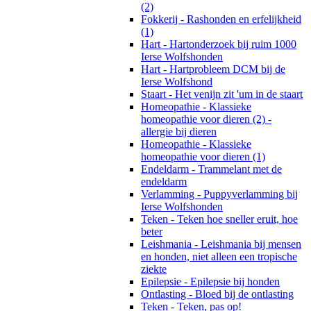
(2)
Fokkerij - Rashonden en erfelijkheid
(1)
Hart - Hartonderzoek bij ruim 1000
Ierse Wolfshonden
Hart - Hartprobleem DCM bij de
Ierse Wolfshond
Staart - Het venijn zit 'um in de staart
Homeopathie - Klassieke
homeopathie voor dieren (2) -
allergie bij dieren
Homeopathie - Klassieke
homeopathie voor dieren (1)
Endeldarm - Trammelant met de
endeldarm
Verlamming - Puppyverlamming bij
Ierse Wolfshonden
Teken - Teken hoe sneller eruit, hoe
beter
Leishmania - Leishmania bij mensen
en honden, niet alleen een tropische
ziekte
Epilepsie - Epilepsie bij honden
Ontlasting - Bloed bij de ontlasting
Teken - Teken, pas op!