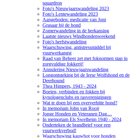
squardron
Foto's Nieuwjaarswandeling 2023
Foto's Lentewandeling 2023
Aangeboden: medicatie van Joni
Grasaar bij de hond
Zomerwandeling in de herkansing
Laatste nieuws Windhondenweekend
Foto's herfstwandeling
Waarschuwing, antistressmiddel bij
vuurwerkangst
Raad van Beheer zet met foknormen stap in
zorgvuldige fokkerij!
Annulering Nieuwjaarswandeling
Longontsteking bij de Ierse Wolfshond en de
Deerhound
Thea Himpers, 1943 - 2024
Boeien, verbinden en fokken bij
kynologenclubs en rasverenigingen
Wat te doen bij een oververhitte hond?
In memoriam John van Rooij
Jonge Honden en Veteranen Dag....
In memoriam Els Swelheim 1940 - 2024
Onderteken de brandbrief voor een
vuurwerkverbod!
Waarschuwing kauwbot voor honden