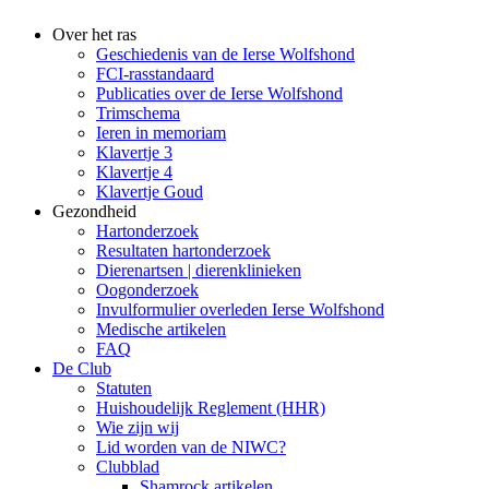
Over het ras
Geschiedenis van de Ierse Wolfshond
FCI-rasstandaard
Publicaties over de Ierse Wolfshond
Trimschema
Ieren in memoriam
Klavertje 3
Klavertje 4
Klavertje Goud
Gezondheid
Hartonderzoek
Resultaten hartonderzoek
Dierenartsen | dierenklinieken
Oogonderzoek
Invulformulier overleden Ierse Wolfshond
Medische artikelen
FAQ
De Club
Statuten
Huishoudelijk Reglement (HHR)
Wie zijn wij
Lid worden van de NIWC?
Clubblad
Shamrock artikelen