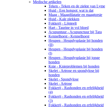
Medische artikelen
Teken - Teken en de ziekte van Lyme
Huid - Een hotspot: wat is dat
Maag - Maagdilatatie en maagtorsie
Huid - Kale plekken
Fokkerij - Lijnteelt
Hart - Taurine in vol bloed
Acupuntuur - Acupunctuur bij Tara
Kennelhoest - Kennelhoest
Heupen - Heupdysplasie bij honden
(II)
Heupen - Heupdysplasie bij honden
(I)
Heupen - Heupdysplasie bij jonge
honden
Knie - Knieproblemen bij honden
Skelet - Artrose en spondylose bij
honden
Skelet - Spondylose
Skelet - Artrose
Fokkerij - Rashonden en erfelijkheid
(4)
Fokkerij - Rashonden en erfelijkheid
(3)
Fokkerij - Rashonden en erfelijkheid