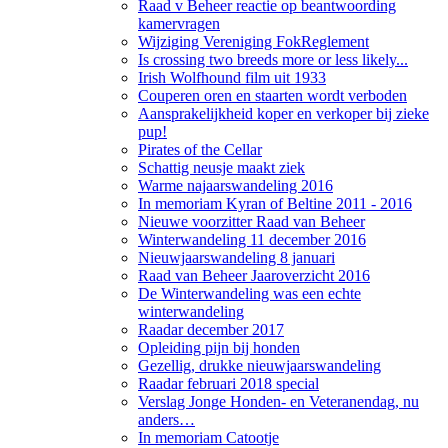
Raad v Beheer reactie op beantwoording
kamervragen
Wijziging Vereniging FokReglement
Is crossing two breeds more or less likely...
Irish Wolfhound film uit 1933
Couperen oren en staarten wordt verboden
Aansprakelijkheid koper en verkoper bij zieke
pup!
Pirates of the Cellar
Schattig neusje maakt ziek
Warme najaarswandeling 2016
In memoriam Kyran of Beltine 2011 - 2016
Nieuwe voorzitter Raad van Beheer
Winterwandeling 11 december 2016
Nieuwjaarswandeling 8 januari
Raad van Beheer Jaaroverzicht 2016
De Winterwandeling was een echte
winterwandeling
Raadar december 2017
Opleiding pijn bij honden
Gezellig, drukke nieuwjaarswandeling
Raadar februari 2018 special
Verslag Jonge Honden- en Veteranendag, nu
anders…
In memoriam Catootje