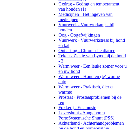
Gedrag - Gedrag en temperament
van honden (1)
Medicijnen - Het ingeven van
medicijnen
Vuurwerk - Vuurwerkangst bij
honden
Oog - Oogafwijkingen
Vuurwerk - Vuurwerkstress bij hond
en kat
Ontlasting - Chronische diarree
Teken - Ziekte van Lyme bij de hond
- 2
Warm weer - Een leuke zomer voor u
en uw hond
Warm weer - Hond en (te) warme
auto
Warm weer - Praktisch, dier en
warmte
Prostaat - Prostaatproblemen bij de
reu
Fokkerij - Eclampsie
Levershunt - Aangeboren
PortoSystemische Shunt (PSS)
Achterhand - Achterhandproblemen
bij de hond en homeopathie