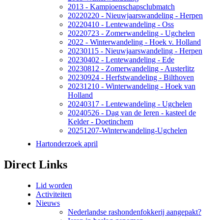
2013 - Kampioenschapsclubmatch
20220220 - Nieuwjaarswandeling - Herpen
20220410 - Lentewandeling - Oss
20220723 - Zomerwandeling - Ugchelen
2022 - Winterwandeling - Hoek v. Holland
20230115 - Nieuwjaarswandeling - Herpen
20230402 - Lentewandeling - Ede
20230812 - Zomerwandeling - Austerlitz
20230924 - Herfstwandeling - Bilthoven
20231210 - Winterwandeling - Hoek van
Holland
20240317 - Lentewandeling - Ugchelen
20240526 - Dag van de Ieren - kasteel de
Kelder - Doetinchem
20251207-Winterwandeling-Ugchelen
Hartonderzoek april
Direct Links
Lid worden
Activiteiten
Nieuws
Nederlandse rashondenfokkerij aangepakt?