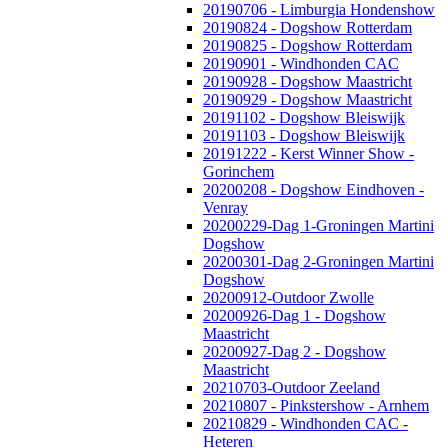
20190706 - Limburgia Hondenshow
20190824 - Dogshow Rotterdam
20190825 - Dogshow Rotterdam
20190901 - Windhonden CAC
20190928 - Dogshow Maastricht
20190929 - Dogshow Maastricht
20191102 - Dogshow Bleiswijk
20191103 - Dogshow Bleiswijk
20191222 - Kerst Winner Show -
Gorinchem
20200208 - Dogshow Eindhoven -
Venray
20200229-Dag 1-Groningen Martini
Dogshow
20200301-Dag 2-Groningen Martini
Dogshow
20200912-Outdoor Zwolle
20200926-Dag 1 - Dogshow
Maastricht
20200927-Dag 2 - Dogshow
Maastricht
20210703-Outdoor Zeeland
20210807 - Pinkstershow - Arnhem
20210829 - Windhonden CAC -
Heteren