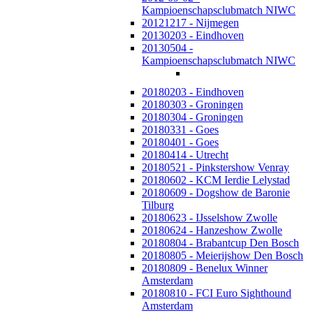
Kampioenschapsclubmatch NIWC
20121217 - Nijmegen
20130203 - Eindhoven
20130504 -
Kampioenschapsclubmatch NIWC
20180203 - Eindhoven
20180303 - Groningen
20180304 - Groningen
20180331 - Goes
20180401 - Goes
20180414 - Utrecht
20180521 - Pinkstershow Venray
20180602 - KCM Ierdie Lelystad
20180609 - Dogshow de Baronie
Tilburg
20180623 - IJsselshow Zwolle
20180624 - Hanzeshow Zwolle
20180804 - Brabantcup Den Bosch
20180805 - Meierijshow Den Bosch
20180809 - Benelux Winner
Amsterdam
20180810 - FCI Euro Sighthound
Amsterdam