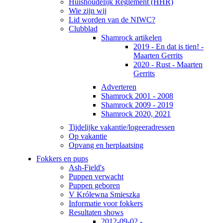
Huishoudelijk Reglement (HHR)
Wie zijn wij
Lid worden van de NIWC?
Clubblad
Shamrock artikelen
2019 - En dat is tien! -
Maarten Gerrits
2020 - Rust - Maarten
Gerrits
Adverteren
Shamrock 2001 - 2008
Shamrock 2009 - 2019
Shamrock 2020, 2021
Tijdelijke vakantie/logeeradressen
Op vakantie
Opvang en herplaatsing
Fokkers en pups
Ash-Field's
Puppen verwacht
Puppen geboren
V Królewna Smieszka
Informatie voor fokkers
Resultaten shows
2012-09-02 -