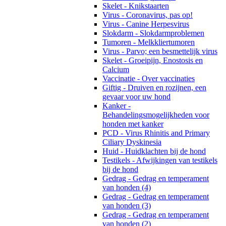
Skelet - Knikstaarten
Virus - Coronavirus, pas op!
Virus - Canine Herpesvirus
Slokdarm - Slokdarmproblemen
Tumoren - Melkkliertumoren
Virus - Parvo; een besmettelijk virus
Skelet - Groeipijn, Enostosis en
Calcium
Vaccinatie - Over vaccinaties
Giftig - Druiven en rozijnen, een
gevaar voor uw hond
Kanker -
Behandelingsmogelijkheden voor
honden met kanker
PCD - Virus Rhinitis and Primary
Ciliary Dyskinesia
Huid - Huidklachten bij de hond
Testikels - Afwijkingen van testikels
bij de hond
Gedrag - Gedrag en temperament
van honden (4)
Gedrag - Gedrag en temperament
van honden (3)
Gedrag - Gedrag en temperament
van honden (2)