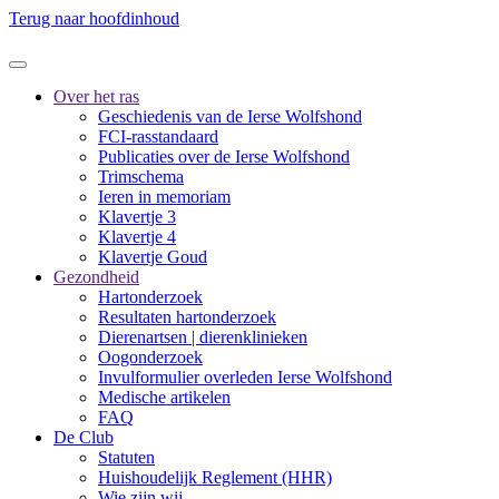
Terug naar hoofdinhoud
Over het ras
Geschiedenis van de Ierse Wolfshond
FCI-rasstandaard
Publicaties over de Ierse Wolfshond
Trimschema
Ieren in memoriam
Klavertje 3
Klavertje 4
Klavertje Goud
Gezondheid
Hartonderzoek
Resultaten hartonderzoek
Dierenartsen | dierenklinieken
Oogonderzoek
Invulformulier overleden Ierse Wolfshond
Medische artikelen
FAQ
De Club
Statuten
Huishoudelijk Reglement (HHR)
Wie zijn wij