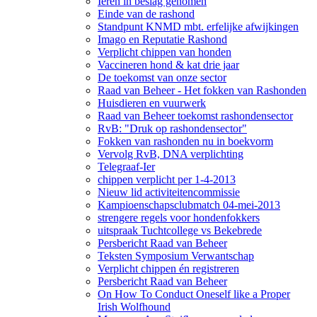
Ieren in beslag genomen
Einde van de rashond
Standpunt KNMD mbt. erfelijke afwijkingen
Imago en Reputatie Rashond
Verplicht chippen van honden
Vaccineren hond & kat drie jaar
De toekomst van onze sector
Raad van Beheer - Het fokken van Rashonden
Huisdieren en vuurwerk
Raad van Beheer toekomst rashondensector
RvB: "Druk op rashondensector"
Fokken van rashonden nu in boekvorm
Vervolg RvB, DNA verplichting
Telegraaf-Ier
chippen verplicht per 1-4-2013
Nieuw lid activiteitencommissie
Kampioenschapsclubmatch 04-mei-2013
strengere regels voor hondenfokkers
uitspraak Tuchtcollege vs Bekebrede
Persbericht Raad van Beheer
Teksten Symposium Verwantschap
Verplicht chippen én registreren
Persbericht Raad van Beheer
On How To Conduct Oneself like a Proper
Irish Wolfhound