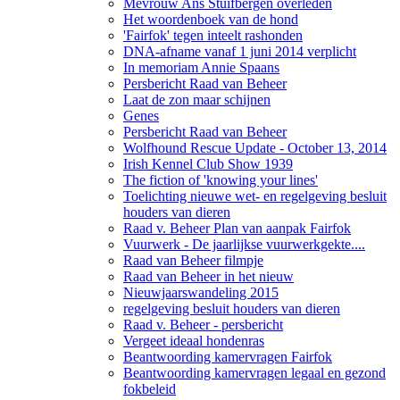
Mevrouw Ans Stuifbergen overleden
Het woordenboek van de hond
'Fairfok' tegen inteelt rashonden
DNA-afname vanaf 1 juni 2014 verplicht
In memoriam Annie Spaans
Persbericht Raad van Beheer
Laat de zon maar schijnen
Genes
Persbericht Raad van Beheer
Wolfhound Rescue Update - October 13, 2014
Irish Kennel Club Show 1939
The fiction of 'knowing your lines'
Toelichting nieuwe wet- en regelgeving besluit
houders van dieren
Raad v. Beheer Plan van aanpak Fairfok
Vuurwerk - De jaarlijkse vuurwerkgekte....
Raad van Beheer filmpje
Raad van Beheer in het nieuw
Nieuwjaarswandeling 2015
regelgeving besluit houders van dieren
Raad v. Beheer - persbericht
Vergeet ideaal hondenras
Beantwoording kamervragen Fairfok
Beantwoording kamervragen legaal en gezond
fokbeleid