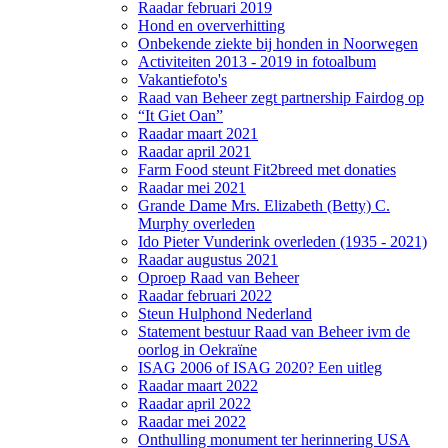
Raadar februari 2019
Hond en oververhitting
Onbekende ziekte bij honden in Noorwegen
Activiteiten 2013 - 2019 in fotoalbum
Vakantiefoto's
Raad van Beheer zegt partnership Fairdog op
“It Giet Oan”
Raadar maart 2021
Raadar april 2021
Farm Food steunt Fit2breed met donaties
Raadar mei 2021
Grande Dame Mrs. Elizabeth (Betty) C.
Murphy overleden
Ido Pieter Vunderink overleden (1935 - 2021)
Raadar augustus 2021
Oproep Raad van Beheer
Raadar februari 2022
Steun Hulphond Nederland
Statement bestuur Raad van Beheer ivm de
oorlog in Oekraïne
ISAG 2006 of ISAG 2020? Een uitleg
Raadar maart 2022
Raadar april 2022
Raadar mei 2022
Onthulling monument ter herinnering USA