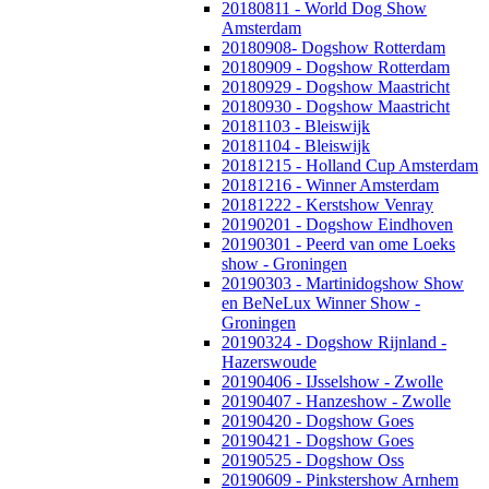
20180811 - World Dog Show
Amsterdam
20180908- Dogshow Rotterdam
20180909 - Dogshow Rotterdam
20180929 - Dogshow Maastricht
20180930 - Dogshow Maastricht
20181103 - Bleiswijk
20181104 - Bleiswijk
20181215 - Holland Cup Amsterdam
20181216 - Winner Amsterdam
20181222 - Kerstshow Venray
20190201 - Dogshow Eindhoven
20190301 - Peerd van ome Loeks
show - Groningen
20190303 - Martinidogshow Show
en BeNeLux Winner Show -
Groningen
20190324 - Dogshow Rijnland -
Hazerswoude
20190406 - IJsselshow - Zwolle
20190407 - Hanzeshow - Zwolle
20190420 - Dogshow Goes
20190421 - Dogshow Goes
20190525 - Dogshow Oss
20190609 - Pinkstershow Arnhem