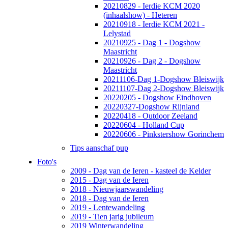
20210829 - Ierdie KCM 2020
(inhaalshow) - Heteren
20210918 - Ierdie KCM 2021 -
Lelystad
20210925 - Dag 1 - Dogshow
Maastricht
20210926 - Dag 2 - Dogshow
Maastricht
20211106-Dag 1-Dogshow Bleiswijk
20211107-Dag 2-Dogshow Bleiswijk
20220205 - Dogshow Eindhoven
20220327-Dogshow Rijnland
20220418 - Outdoor Zeeland
20220604 - Holland Cup
20220606 - Pinkstershow Gorinchem
Tips aanschaf pup
Foto's
2009 - Dag van de Ieren - kasteel de Kelder
2015 - Dag van de Ieren
2018 - Nieuwjaarswandeling
2018 - Dag van de Ieren
2019 - Lentewandeling
2019 - Tien jarig jubileum
2019 Winterwandeling