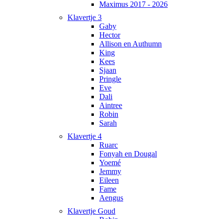
Maximus 2017 - 2026
Klavertje 3
Gaby
Hector
Allison en Authumn
King
Kees
Sjaan
Pringle
Eve
Dali
Aintree
Robin
Sarah
Klavertje 4
Ruarc
Fonyah en Dougal
Yoemé
Jemmy
Eileen
Fame
Aengus
Klavertje Goud