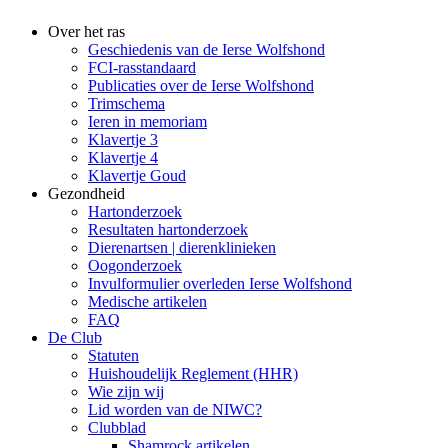
Over het ras
Geschiedenis van de Ierse Wolfshond
FCI-rasstandaard
Publicaties over de Ierse Wolfshond
Trimschema
Ieren in memoriam
Klavertje 3
Klavertje 4
Klavertje Goud
Gezondheid
Hartonderzoek
Resultaten hartonderzoek
Dierenartsen | dierenklinieken
Oogonderzoek
Invulformulier overleden Ierse Wolfshond
Medische artikelen
FAQ
De Club
Statuten
Huishoudelijk Reglement (HHR)
Wie zijn wij
Lid worden van de NIWC?
Clubblad
Shamrock artikelen