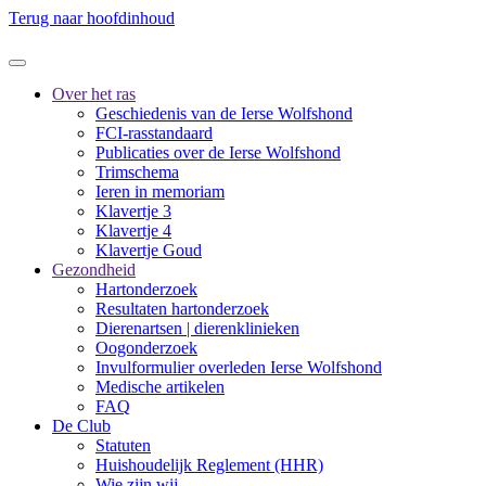
Terug naar hoofdinhoud
Over het ras
Geschiedenis van de Ierse Wolfshond
FCI-rasstandaard
Publicaties over de Ierse Wolfshond
Trimschema
Ieren in memoriam
Klavertje 3
Klavertje 4
Klavertje Goud
Gezondheid
Hartonderzoek
Resultaten hartonderzoek
Dierenartsen | dierenklinieken
Oogonderzoek
Invulformulier overleden Ierse Wolfshond
Medische artikelen
FAQ
De Club
Statuten
Huishoudelijk Reglement (HHR)
Wie zijn wij