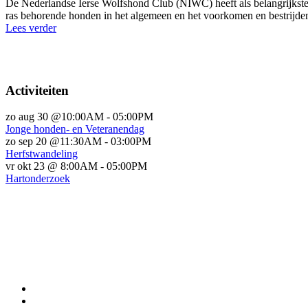
De Nederlandse Ierse Wolfshond Club (NIWC) heeft als belangrijkste d
ras behorende honden in het algemeen en het voorkomen en bestrijden v
Lees verder
Activiteiten
zo aug 30 @10:00AM
-
05:00PM
Jonge honden- en Veteranendag
zo sep 20 @11:30AM
-
03:00PM
Herfstwandeling
vr okt 23 @ 8:00AM
-
05:00PM
Hartonderzoek