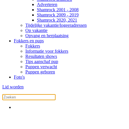
Adverteren
Shamrock 2001 - 2008
Shamrock 2009 - 2019
Shamrock 2020, 2021
Tijdelijke vakantie/logeeradressen
Op vakantie
Opvang en herplaatsing
Fokkers en pups
Fokkers
Informatie voor fokkers
Resultaten shows
Tips aanschaf pup
Puppen verwacht
Puppen geboren
Foto's
Lid worden