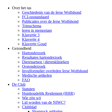
Over het ras
Geschiedenis van de Ierse Wolfshond
FCI-rasstandaard
Publicaties over de Ierse Wolfshond
Trimschema
Ieren in memoriam
Klavertje 3
Klavertje 4
Klavertje Goud
Gezondheid
Hartonderzoek
Resultaten hartonderzoek
Dierenartsen | dierenklinieken
Oogonderzoek
Invulformulier overleden Ierse Wolfshond
Medische artikelen
FAQ
De Club
Statuten
Huishoudelijk Reglement (HHR)
Wie zijn wij
Lid worden van de NIWC?
Clubblad
Shamrock artikelen