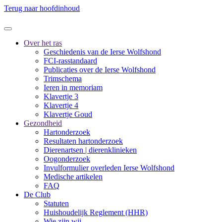
Terug naar hoofdinhoud
Over het ras
Geschiedenis van de Ierse Wolfshond
FCI-rasstandaard
Publicaties over de Ierse Wolfshond
Trimschema
Ieren in memoriam
Klavertje 3
Klavertje 4
Klavertje Goud
Gezondheid
Hartonderzoek
Resultaten hartonderzoek
Dierenartsen | dierenklinieken
Oogonderzoek
Invulformulier overleden Ierse Wolfshond
Medische artikelen
FAQ
De Club
Statuten
Huishoudelijk Reglement (HHR)
Wie zijn wij