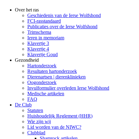
Over het ras
Geschiedenis van de Ierse Wolfshond
FCI-rasstandaard
Publicaties over de Ierse Wolfshond
Trimschema
Ieren in memoriam
Klavertje 3
Klavertje 4
Klavertje Goud
Gezondheid
Hartonderzoek
Resultaten hartonderzoek
Dierenartsen | dierenklinieken
Oogonderzoek
Invulformulier overleden Ierse Wolfshond
Medische artikelen
FAQ
De Club
Statuten
Huishoudelijk Reglement (HHR)
Wie zijn wij
Lid worden van de NIWC?
Clubblad
Shamrock artikelen