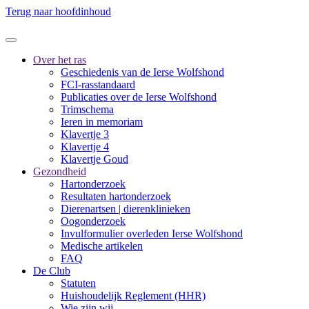
Terug naar hoofdinhoud
Over het ras
Geschiedenis van de Ierse Wolfshond
FCI-rasstandaard
Publicaties over de Ierse Wolfshond
Trimschema
Ieren in memoriam
Klavertje 3
Klavertje 4
Klavertje Goud
Gezondheid
Hartonderzoek
Resultaten hartonderzoek
Dierenartsen | dierenklinieken
Oogonderzoek
Invulformulier overleden Ierse Wolfshond
Medische artikelen
FAQ
De Club
Statuten
Huishoudelijk Reglement (HHR)
Wie zijn wij