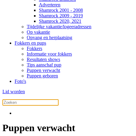
Adverteren
Shamrock 2001 - 2008
Shamrock 2009 - 2019
Shamrock 2020, 2021
Tijdelijke vakantie/logeeradressen
Op vakantie
Opvang en herplaatsing
Fokkers en pups
Fokkers
Informatie voor fokkers
Resultaten shows
Tips aanschaf pup
Puppen verwacht
Puppen geboren
Foto's
Lid worden
Puppen verwacht