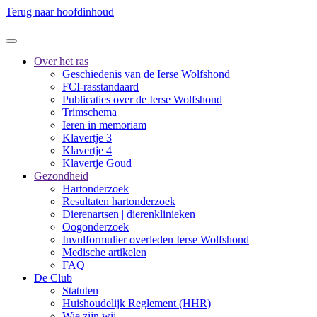
Terug naar hoofdinhoud
Over het ras
Geschiedenis van de Ierse Wolfshond
FCI-rasstandaard
Publicaties over de Ierse Wolfshond
Trimschema
Ieren in memoriam
Klavertje 3
Klavertje 4
Klavertje Goud
Gezondheid
Hartonderzoek
Resultaten hartonderzoek
Dierenartsen | dierenklinieken
Oogonderzoek
Invulformulier overleden Ierse Wolfshond
Medische artikelen
FAQ
De Club
Statuten
Huishoudelijk Reglement (HHR)
Wie zijn wij