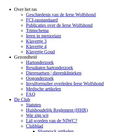
Over het ras
Geschiedenis van de Ierse Wolfshond
FCI-rasstandaard
Publicaties over de Ierse Wolfshond
Trimschema
Ieren in memoriam
Klavertje 3
Klavertje 4
Klavertje Goud
Gezondheid
Hartonderzoek
Resultaten hartonderzoek
Dierenartsen | dierenklinieken
Oogonderzoek
Invulformulier overleden Ierse Wolfshond
Medische artikelen
FAQ
De Club
Statuten
Huishoudelijk Reglement (HHR)
Wie zijn wij
Lid worden van de NIWC?
Clubblad
Shamrock artikelen