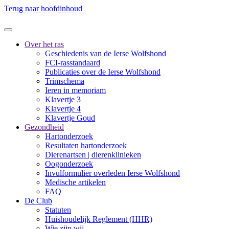
Terug naar hoofdinhoud
Over het ras
Geschiedenis van de Ierse Wolfshond
FCI-rasstandaard
Publicaties over de Ierse Wolfshond
Trimschema
Ieren in memoriam
Klavertje 3
Klavertje 4
Klavertje Goud
Gezondheid
Hartonderzoek
Resultaten hartonderzoek
Dierenartsen | dierenklinieken
Oogonderzoek
Invulformulier overleden Ierse Wolfshond
Medische artikelen
FAQ
De Club
Statuten
Huishoudelijk Reglement (HHR)
Wie zijn wij