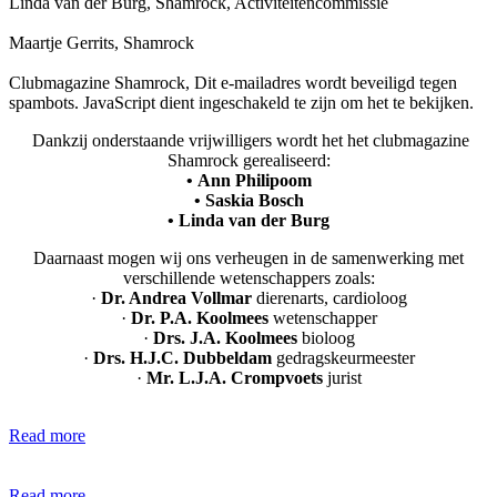
Linda van der Burg, Shamrock, Activiteitencommissie
Maartje Gerrits, Shamrock
Clubmagazine Shamrock,
Dit e-mailadres wordt beveiligd tegen
spambots. JavaScript dient ingeschakeld te zijn om het te bekijken.
Dankzij onderstaande vrijwilligers wordt het het clubmagazine
Shamrock gerealiseerd:
•
Ann Philipoom
• Saskia Bosch
•
Linda van der Burg
Daarnaast mogen wij ons verheugen in de samenwerking met
verschillende wetenschappers zoals:
·
Dr. Andrea Vollmar
dierenarts, cardioloog
·
Dr. P.A. Koolmees
wetenschapper
·
Drs. J.A. Koolmees
bioloog
·
Drs. H.J.C. Dubbeldam
gedragskeurmeester
·
Mr. L.J.A. Crompvoets
jurist
Read more
Read more