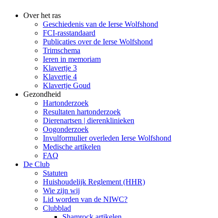
Over het ras
Geschiedenis van de Ierse Wolfshond
FCI-rasstandaard
Publicaties over de Ierse Wolfshond
Trimschema
Ieren in memoriam
Klavertje 3
Klavertje 4
Klavertje Goud
Gezondheid
Hartonderzoek
Resultaten hartonderzoek
Dierenartsen | dierenklinieken
Oogonderzoek
Invulformulier overleden Ierse Wolfshond
Medische artikelen
FAQ
De Club
Statuten
Huishoudelijk Reglement (HHR)
Wie zijn wij
Lid worden van de NIWC?
Clubblad
Shamrock artikelen