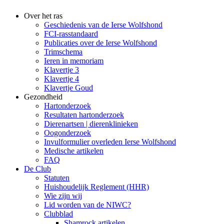
Over het ras
Geschiedenis van de Ierse Wolfshond
FCI-rasstandaard
Publicaties over de Ierse Wolfshond
Trimschema
Ieren in memoriam
Klavertje 3
Klavertje 4
Klavertje Goud
Gezondheid
Hartonderzoek
Resultaten hartonderzoek
Dierenartsen | dierenklinieken
Oogonderzoek
Invulformulier overleden Ierse Wolfshond
Medische artikelen
FAQ
De Club
Statuten
Huishoudelijk Reglement (HHR)
Wie zijn wij
Lid worden van de NIWC?
Clubblad
Shamrock artikelen