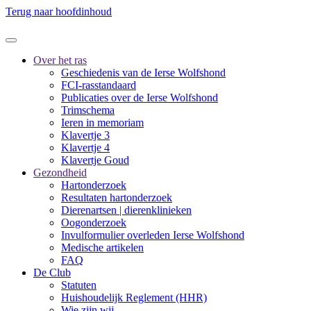
Terug naar hoofdinhoud
Over het ras
Geschiedenis van de Ierse Wolfshond
FCI-rasstandaard
Publicaties over de Ierse Wolfshond
Trimschema
Ieren in memoriam
Klavertje 3
Klavertje 4
Klavertje Goud
Gezondheid
Hartonderzoek
Resultaten hartonderzoek
Dierenartsen | dierenklinieken
Oogonderzoek
Invulformulier overleden Ierse Wolfshond
Medische artikelen
FAQ
De Club
Statuten
Huishoudelijk Reglement (HHR)
Wie zijn wij