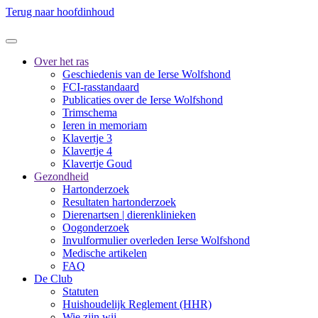
Terug naar hoofdinhoud
Over het ras
Geschiedenis van de Ierse Wolfshond
FCI-rasstandaard
Publicaties over de Ierse Wolfshond
Trimschema
Ieren in memoriam
Klavertje 3
Klavertje 4
Klavertje Goud
Gezondheid
Hartonderzoek
Resultaten hartonderzoek
Dierenartsen | dierenklinieken
Oogonderzoek
Invulformulier overleden Ierse Wolfshond
Medische artikelen
FAQ
De Club
Statuten
Huishoudelijk Reglement (HHR)
Wie zijn wij