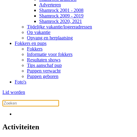
Adverteren
Shamrock 2001 - 2008
Shamrock 2009 - 2019
Shamrock 2020, 2021
Tijdelijke vakantie/logeeradressen
Op vakantie
Opvang en herplaatsing
Fokkers en pups
Fokkers
Informatie voor fokkers
Resultaten shows
Tips aanschaf pup
Puppen verwacht
Puppen geboren
Foto's
Lid worden
Activiteiten