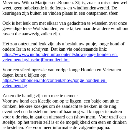
Mevrouw Wilma Marijnissen-Boonen. Zij is, zoals u misschien wel
weet, geen onbekende in de Ieren- en windhondenwereld. De
keuringen zijn buiten en vinden plaats in een ontspannen sfeer.
Ook is het leuk om met elkaar van gedachten te wisselen over onze
geweldige Ierse Wolfshonden, en te kijken naar de andere windhond
rassen die aanwezig zullen zijn.
Het zou ontzettend leuk zijn als u besluit uw pupje, jonge hond of
oudere Ier in te schrijven. Dat kan via onderstaande link:
https://www.windhonden.info/content/show/jonge-honden-en-
veteranendag/inschrijfformulier.html
Voor een sfeerimpressie van vorige Jonge Honden en Veteranen
dagen kunt u kijken op:
https://windhonden.info/content/show/jonge-honden-en-
veteranendag
Zaken die handig zijn om mee te nemen:
Voor uw hond een kleedje om op te liggen, een bakje om uit te
drinken, lekkere koekjes om de aandacht te trekken in de ring,
eventueel een borstel om hem of haar nog wat knapper te maken
voor u de ring in gaat en uiteraard een (show)riem. Voor uzelf een
stoeltje, op het terrein zelf is er de mogelijkheid om eten en drinken
te bestellen. Zie voor meer informatie de volgende pagina.