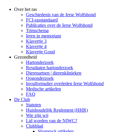
Over het ras
Geschiedenis van de Ierse Wolfshond
FCI-rasstandaard
Publicaties over de Ierse Wolfshond
Trimschema
Ieren in memoriam
Klavertje 3
Klavertje 4
Klavertje Goud
Gezondheid
Hartonderzoek
Resultaten hartonderzoek
Dierenartsen | dierenklinieken
Oogonderzoek
Invulformulier overleden Ierse Wolfshond
Medische artikelen
FAQ
De Club
Statuten
Huishoudelijk Reglement (HHR)
Wie zijn wij
Lid worden van de NIWC?
Clubblad
Shamrock artikelen