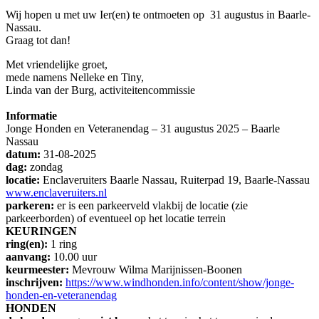
Wij hopen u met uw Ier(en) te ontmoeten op 31 augustus in Baarle-
Nassau.
Graag tot dan!
Met vriendelijke groet,
mede namens Nelleke en Tiny,
Linda van der Burg, activiteitencommissie
Informatie
Jonge Honden en Veteranendag – 31 augustus 2025 – Baarle
Nassau
datum:
31-08-2025
dag:
zondag
locatie:
Enclaveruiters Baarle Nassau, Ruiterpad 19, Baarle-Nassau
www.enclaveruiters.nl
parkeren:
er is een parkeerveld vlakbij de locatie (zie
parkeerborden) of eventueel op het locatie terrein
KEURINGEN
ring(en):
1 ring
aanvang:
10.00 uur
keurmeester:
Mevrouw Wilma Marijnissen-Boonen
inschrijven:
https://www.windhonden.info/content/show/jonge-
honden-en-veteranendag
HONDEN