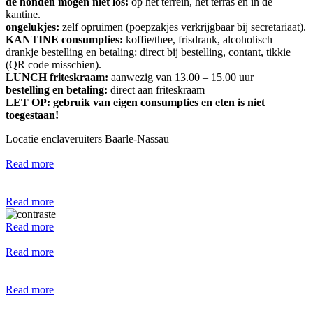
de honden mogen
niet los:
op het terrein, het terras en in de
kantine.
ongelukjes:
zelf opruimen (poepzakjes verkrijgbaar bij secretariaat).
KANTINE consumpties:
koffie/thee, frisdrank, alcoholisch
drankje bestelling en betaling: direct bij bestelling, contant, tikkie
(QR code misschien).
LUNCH friteskraam:
aanwezig van 13.00 – 15.00 uur
bestelling en betaling:
direct aan friteskraam
LET OP:
gebruik van eigen consumpties en eten is niet
toegestaan!
Locatie
enclaveruiters Baarle-Nassau
Read more
Read more
Read more
Read more
Read more