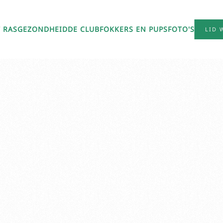
 RAS
GEZONDHEID
DE CLUB
FOKKERS EN PUPS
FOTO'S
LID 