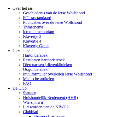
Over het ras
Geschiedenis van de Ierse Wolfshond
FCI-rasstandaard
Publicaties over de Ierse Wolfshond
Trimschema
Ieren in memoriam
Klavertje 3
Klavertje 4
Klavertje Goud
Gezondheid
Hartonderzoek
Resultaten hartonderzoek
Dierenartsen | dierenklinieken
Oogonderzoek
Invulformulier overleden Ierse Wolfshond
Medische artikelen
FAQ
De Club
Statuten
Huishoudelijk Reglement (HHR)
Wie zijn wij
Lid worden van de NIWC?
Clubblad
Shamrock artikelen