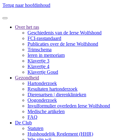
Terug naar hoofdinhoud
Over het ras
Geschiedenis van de Ierse Wolfshond
FCI-rasstandaard
Publicaties over de Ierse Wolfshond
Trimschema
Ieren in memoriam
Klavertje 3
Klavertje 4
Klavertje Goud
Gezondheid
Hartonderzoek
Resultaten hartonderzoek
Dierenartsen | dierenklinieken
Oogonderzoek
Invulformulier overleden Ierse Wolfshond
Medische artikelen
FAQ
De Club
Statuten
Huishoudelijk Reglement (HHR)
Wie zijn wij