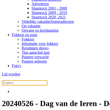
Adverteren
Shamrock 2001 - 2008
Shamrock 2009 - 2019
Shamrock 2020, 2021
Tijdelijke vakantie/logeeradressen
Op vakantie
Opvang en herplaatsing
Fokkers en pups
Fokkers
Informatie voor fokkers
Resultaten shows
Tips aanschaf pup
Puppen verwacht
Puppen geboren
Foto's
Lid worden
20240526 - Dag van de Ieren - 