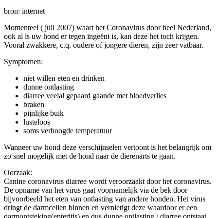
bron: internet
Momenteel ( juli 2007) waart het Coronavirus door heel Nederland,
ook al is uw hond er tegen ingeënt is, kan deze het toch krijgen.
Vooral zwakkere, c.q. oudere of jongere dieren, zijn zeer vatbaar.
Symptomen:
niet willen eten en drinken
dunne ontlasting
diarree veelal gepaard gaande met bloedverlies
braken
pijnlijke buik
lusteloos
soms verhoogde temperatuur
Wanneer uw hond deze verschijnselen vertoont is het belangrijk om
zo snel mogelijk met de hond naar de dierenarts te gaan.
Oorzaak:
Canine coronavirus diarree wordt veroorzaakt door het coronavirus.
De opname van het virus gaat voornamelijk via de bek door
bijvoorbeeld het eten van ontlasting van andere honden. Het virus
dringt de darmcellen binnen en vernietigt deze waardoor er een
darmontsteking(enteritis) en dus dunne ontlasting / diarree ontstaat.