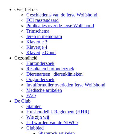
Over het ras
Geschiedenis van de Ierse Wolfshond
FCI-rasstandaard
Publicaties over de Ierse Wolfshond
Trimschema
Ieren in memoriam
Klavertje 3
Klavertje 4
Klavertje Goud
Gezondheid
Hartonderzoek
Resultaten hartonderzoek
Dierenartsen | dierenklinieken
Oogonderzoek
Invulformulier overleden Ierse Wolfshond
Medische artikelen
FAQ
De Club
Statuten
Huishoudelijk Reglement (HHR)
Wie zijn wij
Lid worden van de NIWC?
Clubblad
Shamrock artikelen