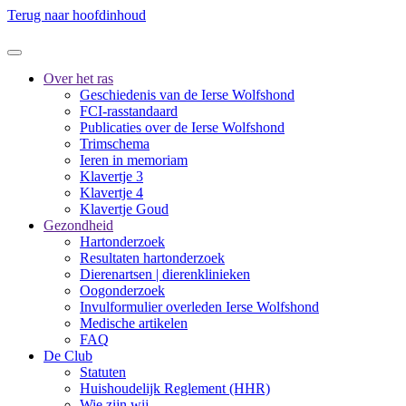
Terug naar hoofdinhoud
Over het ras
Geschiedenis van de Ierse Wolfshond
FCI-rasstandaard
Publicaties over de Ierse Wolfshond
Trimschema
Ieren in memoriam
Klavertje 3
Klavertje 4
Klavertje Goud
Gezondheid
Hartonderzoek
Resultaten hartonderzoek
Dierenartsen | dierenklinieken
Oogonderzoek
Invulformulier overleden Ierse Wolfshond
Medische artikelen
FAQ
De Club
Statuten
Huishoudelijk Reglement (HHR)
Wie zijn wij