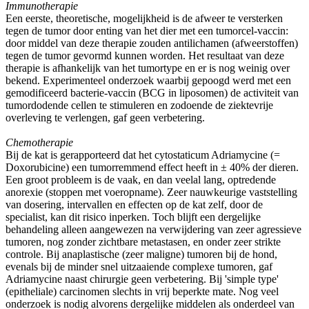
Immunotherapie
Een eerste, theoretische, mogelijkheid is de afweer te versterken
tegen de tumor door enting van het dier met een tumorcel-vaccin:
door middel van deze therapie zouden antilichamen (afweerstoffen)
tegen de tumor gevormd kunnen worden. Het resultaat van deze
therapie is afhankelijk van het tumortype en er is nog weinig over
bekend. Experimenteel onderzoek waarbij gepoogd werd met een
gemodificeerd bacterie-vaccin (BCG in liposomen) de activiteit van
tumordodende cellen te stimuleren en zodoende de ziektevrije
overleving te verlengen, gaf geen verbetering.
Chemotherapie
Bij de kat is gerapporteerd dat het cytostaticum Adriamycine (=
Doxorubicine) een tumorremmend effect heeft in ± 40% der dieren.
Een groot probleem is de vaak, en dan veelal lang, optredende
anorexie (stoppen met voeropname). Zeer nauwkeurige vaststelling
van dosering, intervallen en effecten op de kat zelf, door de
specialist, kan dit risico inperken. Toch blijft een dergelijke
behandeling alleen aangewezen na verwijdering van zeer agressieve
tumoren, nog zonder zichtbare metastasen, en onder zeer strikte
controle. Bij anaplastische (zeer maligne) tumoren bij de hond,
evenals bij de minder snel uitzaaiende complexe tumoren, gaf
Adriamycine naast chirurgie geen verbetering. Bij 'simple type'
(epitheliale) carcinomen slechts in vrij beperkte mate. Nog veel
onderzoek is nodig alvorens dergelijke middelen als onderdeel van