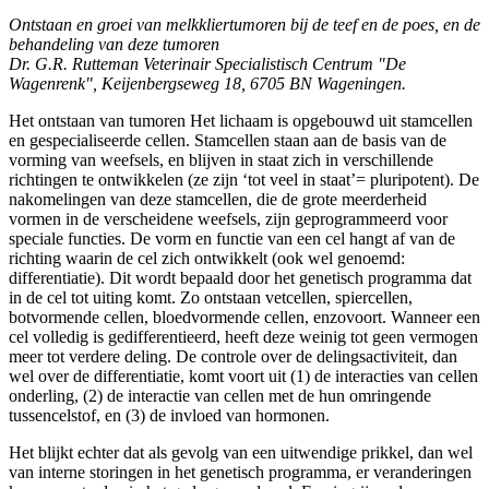
Ontstaan en groei van melkkliertumoren bij de teef en de poes, en de
behandeling van deze tumoren
Dr. G.R. Rutteman Veterinair Specialistisch Centrum "De
Wagenrenk", Keijenbergseweg 18, 6705 BN Wageningen.
Het ontstaan van tumoren Het lichaam is opgebouwd uit stamcellen
en gespecialiseerde cellen. Stamcellen staan aan de basis van de
vorming van weefsels, en blijven in staat zich in verschillende
richtingen te ontwikkelen (ze zijn ‘tot veel in staat’= pluripotent). De
nakomelingen van deze stamcellen, die de grote meerderheid
vormen in de verscheidene weefsels, zijn geprogrammeerd voor
speciale functies. De vorm en functie van een cel hangt af van de
richting waarin de cel zich ontwikkelt (ook wel genoemd:
differentiatie). Dit wordt bepaald door het genetisch programma dat
in de cel tot uiting komt. Zo ontstaan vetcellen, spiercellen,
botvormende cellen, bloedvormende cellen, enzovoort. Wanneer een
cel volledig is gedifferentieerd, heeft deze weinig tot geen vermogen
meer tot verdere deling. De controle over de delingsactiviteit, dan
wel over de differentiatie, komt voort uit (1) de interacties van cellen
onderling, (2) de interactie van cellen met de hun omringende
tussencelstof, en (3) de invloed van hormonen.
Het blijkt echter dat als gevolg van een uitwendige prikkel, dan wel
van interne storingen in het genetisch programma, er veranderingen