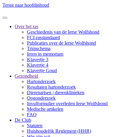
Terug naar hoofdinhoud
Over het ras
Geschiedenis van de Ierse Wolfshond
FCI-rasstandaard
Publicaties over de Ierse Wolfshond
Trimschema
Ieren in memoriam
Klavertje 3
Klavertje 4
Klavertje Goud
Gezondheid
Hartonderzoek
Resultaten hartonderzoek
Dierenartsen | dierenklinieken
Oogonderzoek
Invulformulier overleden Ierse Wolfshond
Medische artikelen
FAQ
De Club
Statuten
Huishoudelijk Reglement (HHR)
Wie zijn wij