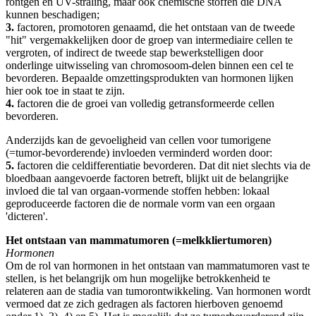
röntgen en UV-straling, maar ook chemische stoffen die DNA
kunnen beschadigen;
3.
factoren, promotoren genaamd, die het ontstaan van de tweede
"hit" vergemakkelijken door de groep van intermediaire cellen te
vergroten, of indirect de tweede stap bewerkstelligen door
onderlinge uitwisseling van chromosoom-delen binnen een cel te
bevorderen. Bepaalde omzettingsprodukten van hormonen lijken
hier ook toe in staat te zijn.
4.
factoren die de groei van volledig getransformeerde cellen
bevorderen.
Anderzijds kan de gevoeligheid van cellen voor tumorigene
(=tumor-bevorderende) invloeden verminderd worden door:
5.
factoren die celdifferentiatie bevorderen. Dat dit niet slechts via de
bloedbaan aangevoerde factoren betreft, blijkt uit de belangrijke
invloed die tal van orgaan-vormende stoffen hebben: lokaal
geproduceerde factoren die de normale vorm van een orgaan
'dicteren'.
Het ontstaan van mammatumoren (=melkkliertumoren)
Hormonen
Om de rol van hormonen in het ontstaan van mammatumoren vast te
stellen, is het belangrijk om hun mogelijke betrokkenheid te
relateren aan de stadia van tumorontwikkeling. Van hormonen wordt
vermoed dat ze zich gedragen als factoren hierboven genoemd