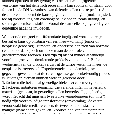
kunnen optreden in het gedrag van de cel. Een ingrijpende
verstoring van het genetisch programma kan spontaan ontstaan, door
fouten bij de DNA-synthese van delende cellen (‘pure pech’). Aan
de andere kant neemt de kans op gen-veranderingen (mutaties) sterk
toe bij blootstelling aan carcinogene invloeden, zoals straling, en
sommige chemische stoffen. Vooral de stamcellen zijn gevoelig voor
dergelijke nadelige invloeden.
Wanneer de celgroei en differentiatie ingrijpend wordt ontregeld
bestaat er kans op ontstaan van een nieuwvorming (tumor of
neoplasie genoemd). Tumorcellen onderscheiden zich van normale
cellen door dat zij zich onttrekken aan de controle van
groeiremmende factoren. Ook zijn zij niet of minder afhankelijk
voor hun groei van stimulerende prikkels van buitenaf. Bij het
wegnemen van de prikkel verdwijnt de tumor veelal niet meer; de
neoplasie is irreversibel. Experimentele en epidemiologische
gegevens geven aan dat de carcinogenese geen enkelvoudig proces
is. Bijdragen hieraan kunnen worden geleverd door:
1.
factoren die het aantal gevoelige (delende) cellen vergroten;
2.
factoren, initiatoren genaamd, die veranderingen in het erfelijk
materiaal (genoom) in gevoelige cellen bewerkstelligen; hierbij
wordt gedacht dat minstens twee zulke veranderingen (of “hits”)
nodig zijn voor volledige transformatie (omvorming); de eerste
veroorzaakt intermediaire cellen, de tweede het ontstaan van
maligne (kwaadaardige) cellen. Voorbeelden van initiatoren zijn