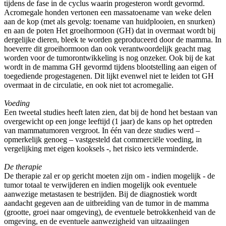
tijdens de fase in de cyclus waarin progesteron wordt gevormd.
Acromegale honden vertonen een massatoename van weke delen
aan de kop (met als gevolg: toename van huidplooien, en snurken)
en aan de poten Het groeihormoon (GH) dat in overmaat wordt bij
dergelijke dieren, bleek te worden geproduceerd door de mamma. In
hoeverre dit groeihormoon dan ook verantwoordelijk geacht mag
worden voor de tumorontwikkeling is nog onzeker. Ook bij de kat
wordt in de mamma GH gevormd tijdens blootstelling aan eigen of
toegediende progestagenen. Dit lijkt evenwel niet te leiden tot GH
overmaat in de circulatie, en ook niet tot acromegalie.
Voeding
Een tweetal studies heeft laten zien, dat bij de hond het bestaan van
overgewicht op een jonge leeftijd (1 jaar) de kans op het optreden
van mammatumoren vergroot. In één van deze studies werd –
opmerkelijk genoeg – vastgesteld dat commerciële voeding, in
vergelijking met eigen kooksels -, het risico iets verminderde.
De therapie
De therapie zal er op gericht moeten zijn om - indien mogelijk - de
tumor totaal te verwijderen en indien mogelijk ook eventuele
aanwezige metastasen te bestrijden. Bij de diagnostiek wordt
aandacht gegeven aan de uitbreiding van de tumor in de mamma
(grootte, groei naar omgeving), de eventuele betrokkenheid van de
omgeving, en de eventuele aanwezigheid van uitzaaiingen