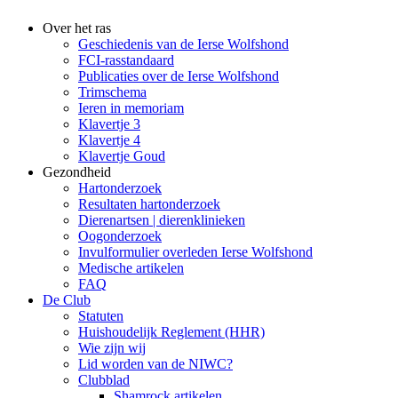
Over het ras
Geschiedenis van de Ierse Wolfshond
FCI-rasstandaard
Publicaties over de Ierse Wolfshond
Trimschema
Ieren in memoriam
Klavertje 3
Klavertje 4
Klavertje Goud
Gezondheid
Hartonderzoek
Resultaten hartonderzoek
Dierenartsen | dierenklinieken
Oogonderzoek
Invulformulier overleden Ierse Wolfshond
Medische artikelen
FAQ
De Club
Statuten
Huishoudelijk Reglement (HHR)
Wie zijn wij
Lid worden van de NIWC?
Clubblad
Shamrock artikelen