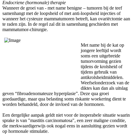
Endocriene (hormonale) therapie
Wanneer de groei van - met name benigne – tumoren bij de teef
samenhangt met de loopsheid of met anti-loopsheid injecties of
wanneer het cysteuze mammatumoren betreft, kan ovariëctomie aan
te raden zijn. In de regel zal dit in samenhang geschieden met
mammatumor-chirurgie.
Met name bij de kat op
jongere leeftijd wordt
soms een uitgebreide
tumorvorming gezien
tijdens de krolsheid of
tijdens gebruik van
antikrolsheidmiddelen.
Weefselonderzoek van de
diktes kan dan als uitslag
geven “fibroadenomateuze hyperplasie”. Deze qua groei
goedaardige, maar qua belasting soms riskante woekering dient te
worden behandeld, door de invloed van de hormonen.
Een dergelijke aanpak geldt niet voor de inoperabele situatie waarin
sprake is van "mastitis carcinomatosa", een zeer maligne conditie,
die merkwaardigerwijs ook nogal eens in aansluiting gezien wordt
op hormonale stimulatie.