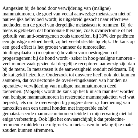
Aangezien bij de hond door verwijdering van (maligne)
mammatumoren, de groei van veelal aanwezige metastasen niet of
nauwelijks beïnvloed wordt, is uitgebreid gezocht naar effectieve
methoden om de groei van dergelijke metastasen te remmen. Bij de
mens is gebleken dat hormonale therapie, zoals ovariëctomie of het
gebruik van anti-oestrogenen zoals tamoxifen, bij 30% der patiënten
een gunstige invloed heeft, zij het veelal slechts tijdelijk. De kans op
een goed effect is het grootst wanneer de tumorcellen
bindingsplaatsen (receptoren) bevatten voor oestrogenen of
progestagenen: bij de hond wordt - zeker in hoog-maligne tumoren -
veel minder vaak gezien dat dergelijke receptoren aanwezig zijn dan
bij de mens. In metastasen is de aanwezigheid ronduit zeldzaam. Bij
de kat geldt hetzelfde. Onderzoek tot dusverre heeft ook niet kunnen
aantonen, dat ovariëctomie de overlevingskansen van honden na
operatieve verwijdering van maligne mammatumoren deed
toenemen. (Mogelijk wordt de kans op het klinisch manifest worden
van benigne mammatumoren in resterende mammapaketten wel wat
beperkt, iets om te overwegen bij jongere dieren.) Toediening van
tamoxifen aan een tiental honden met inoperable en/of
gematastaseerde mammacarcinomen leidde in mijn ervaring niet tot
enige verbetering. Ook lijkt het onwaarschijnlijk dat prolactine-
remmende middelen de uitgroei van metastasen in belangrijke mate
zouden kunnen afremmen.