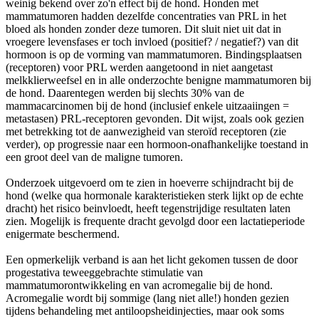
weinig bekend over zo'n effect bij de hond. Honden met
mammatumoren hadden dezelfde concentraties van PRL in het
bloed als honden zonder deze tumoren. Dit sluit niet uit dat in
vroegere levensfases er toch invloed (positief? / negatief?) van dit
hormoon is op de vorming van mammatumoren. Bindingsplaatsen
(receptoren) voor PRL werden aangetoond in niet aangetast
melkklierweefsel en in alle onderzochte benigne mammatumoren bij
de hond. Daarentegen werden bij slechts 30% van de
mammacarcinomen bij de hond (inclusief enkele uitzaaiingen =
metastasen) PRL-receptoren gevonden. Dit wijst, zoals ook gezien
met betrekking tot de aanwezigheid van steroïd receptoren (zie
verder), op progressie naar een hormoon-onafhankelijke toestand in
een groot deel van de maligne tumoren.
Onderzoek uitgevoerd om te zien in hoeverre schijndracht bij de
hond (welke qua hormonale karakteristieken sterk lijkt op de echte
dracht) het risico beinvloedt, heeft tegenstrijdige resultaten laten
zien. Mogelijk is frequente dracht gevolgd door een lactatieperiode
enigermate beschermend.
Een opmerkelijk verband is aan het licht gekomen tussen de door
progestativa teweeggebrachte stimulatie van
mammatumorontwikkeling en van acromegalie bij de hond.
Acromegalie wordt bij sommige (lang niet alle!) honden gezien
tijdens behandeling met antiloopsheidinjecties, maar ook soms