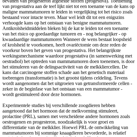
bevatten van progesteron afgeleide stoffen (progestiva). Toediening
van progestativa aan de teef lijkt niet tot een toename van de kans op
maligne mammatumoren te leiden in vergelijking tot het risico zoals
bestaand voor intacte teven. Maar wel leidt dit tot een enigszins
verhoogde kans op het ontstaan van benigne mammatumoren.
Antikrolsheidmiddelen bleken bij de kat te leiden tot een toename
van het risico op goedaardige tumoren en - nog belangrijker - op
kwaadaardige mammatumoren Wanneer de wens bestaat loopsheid
of krolsheid te voorkomen, heeft ovariëctomie om deze reden de
voorkeur boven het geven van progestativa. Het belangrijkste
werkingsmechanisme waardoor progestativa (in samenwerking met
oestradiol) het optreden van mammatumoren doen toenemen, is door
het stimuleren van de delingsactiviteit van de melkkliercellen. De
kans dat carcinogene stoffen schade aan het genetisch materiaal
toebrengen (transformatie) is het grootst tijdens celdeling. Tevens
wordt aangenomen dat het uitgroeien van getransformeerde cellen -
zeker in de beginfase van het ontstaan van een mammatumor -
wordt gestimuleerd door deze hormonen.
Experimentele studies bij verschillende zoogdieren hebben
aangetoond dat het hormoon dat de melkvorming stimuleert,
prolactine (PRL), samen met verscheidene andere hormonen zoals
oestrogenen en progesteron, noodzakelijk is voor groei en
differentiatie van de melkklier. Hoewel PRL de ontwikkeling van
mammatumoren bij sommige knaagdieren bevorderde, is relatief