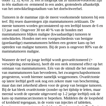
onder 1), 3), 4) en 5). Het is mogelijk dat ze tumorbevorderend zijn
in één stadium en -remmend in een ander, grotendeels afhankelijk
van het ontwikkelingsstadium van het doelwitweefsel.
Tumoren in de mammae zijn de meest voorkomende tumoren bij een
teef. Bij reuen daarentegen zijn mammatumoren zeldzaam. De
meeste tumoren worden geconstateerd op een leeftijd tussen de 6 en
13 jaar oud. Ongeveer 30 tot 40 % van de honden met
mammatumoren blijken maligne (kwaadaardige) tumoren te
ontwikkelen. Honden met een voorgeschiedenis van benigne
(goedaardige) mammatumoren hebben een grotere kans op het
optreden van maligne tumoren. Bij de poes is ongeveer 80% van de
mammatumoren maligne.
Wanneer de teef op jonge leeftijd wordt geovariëctomeerd (=
verwijdering eierstokken), heeft dit een sterk remmend effect op het
ontstaan van mammatumoren. Eén van de stimuli die het ontstaan
van mammatumoren kan bevorderen, het zwangerschapshormoon
progesteron, wordt hiermee namelijk weggenomen. Ovariëctomie
op latere leeftijd geeft ook nog een zekere mate van bescherming,
maar dan met zekerheid alleen voor de groep van benigne tumoren.
Bij de kat bleek ovariëctomie (zonder op het tijdstip te letten, maar
meestal wordt de operatie uitgevoerd op 1-2 jarige leeftijd) ook de
kans op mammacarcinomen te beperken. Middelen die de loopsheid
of krolsheid tegengaan, in de vorm van injecties of tabletten,