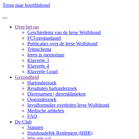
Terug naar hoofdinhoud
Over het ras
Geschiedenis van de Ierse Wolfshond
FCI-rasstandaard
Publicaties over de Ierse Wolfshond
Trimschema
Ieren in memoriam
Klavertje 3
Klavertje 4
Klavertje Goud
Gezondheid
Hartonderzoek
Resultaten hartonderzoek
Dierenartsen | dierenklinieken
Oogonderzoek
Invulformulier overleden Ierse Wolfshond
Medische artikelen
FAQ
De Club
Statuten
Huishoudelijk Reglement (HHR)
Wie zijn wij