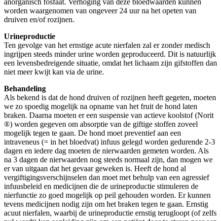
anorganisch fosfaat. Verhoging van deze bloedwaarden kunnen
worden waargenomen van ongeveer 24 uur na het opeten van
druiven en/of rozijnen.
Urineproductie
Ten gevolge van het ernstige acute nierfalen zal er zonder medisch
ingrijpen steeds minder urine worden geproduceerd. Dit is natuurlijk
een levensbedreigende situatie, omdat het lichaam zijn gifstoffen dan
niet meer kwijt kan via de urine.
Behandeling
Als bekend is dat de hond druiven of rozijnen heeft gegeten, moeten
we zo spoedig mogelijk na opname van het fruit de hond laten
braken. Daarna moeten er een suspensie van actieve koolstof (Norit
®) worden gegeven om absorptie van de giftige stoffen zoveel
mogelijk tegen te gaan. De hond moet preventief aan een
intraveneus (= in het bloedvat) infuus gelegd worden gedurende 2-3
dagen en iedere dag moeten de nierwaarden gemeten worden. Als
na 3 dagen de nierwaarden nog steeds normaal zijn, dan mogen we
er van uitgaan dat het gevaar geweken is. Heeft de hond al
vergiftigingsverschijnselen dan moet met behulp van een agressief
infuusbeleid en medicijnen die de urineproductie stimuleren de
nierfunctie zo goed mogelijk op peil gehouden worden. Er kunnen
tevens medicijnen nodig zijn om het braken tegen te gaan. Ernstig
acuut nierfalen, waarbij de urineproductie ernstig terugloopt (of zelfs