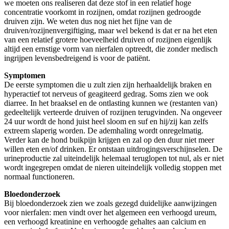
we moeten ons realiseren dat deze stof in een relatief hoge
concentratie voorkomt in rozijnen, omdat rozijnen gedroogde
druiven zijn. We weten dus nog niet het fijne van de
druiven/rozijnenvergiftiging, maar wel bekend is dat er na het eten
van een relatief grotere hoeveelheid druiven of rozijnen eigenlijk
altijd een ernstige vorm van nierfalen optreedt, die zonder medisch
ingrijpen levensbedreigend is voor de patiënt.
Symptomen
De eerste symptomen die u zult zien zijn herhaaldelijk braken en
hyperactief tot nerveus of geagiteerd gedrag. Soms zien we ook
diarree. In het braaksel en de ontlasting kunnen we (restanten van)
gedeeltelijk verteerde druiven of rozijnen terugvinden. Na ongeveer
24 uur wordt de hond juist heel sloom en suf en hij/zij kan zelfs
extreem slaperig worden. De ademhaling wordt onregelmatig.
Verder kan de hond buikpijn krijgen en zal op den duur niet meer
willen eten en/of drinken. Er ontstaan uitdrogingsverschijnselen. De
urineproductie zal uiteindelijk helemaal teruglopen tot nul, als er niet
wordt ingegrepen omdat de nieren uiteindelijk volledig stoppen met
normaal functioneren.
Bloedonderzoek
Bij bloedonderzoek zien we zoals gezegd duidelijke aanwijzingen
voor nierfalen: men vindt over het algemeen een verhoogd ureum,
een verhoogd kreatinine en verhoogde gehaltes aan calcium en