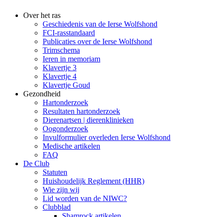
Over het ras
Geschiedenis van de Ierse Wolfshond
FCI-rasstandaard
Publicaties over de Ierse Wolfshond
Trimschema
Ieren in memoriam
Klavertje 3
Klavertje 4
Klavertje Goud
Gezondheid
Hartonderzoek
Resultaten hartonderzoek
Dierenartsen | dierenklinieken
Oogonderzoek
Invulformulier overleden Ierse Wolfshond
Medische artikelen
FAQ
De Club
Statuten
Huishoudelijk Reglement (HHR)
Wie zijn wij
Lid worden van de NIWC?
Clubblad
Shamrock artikelen