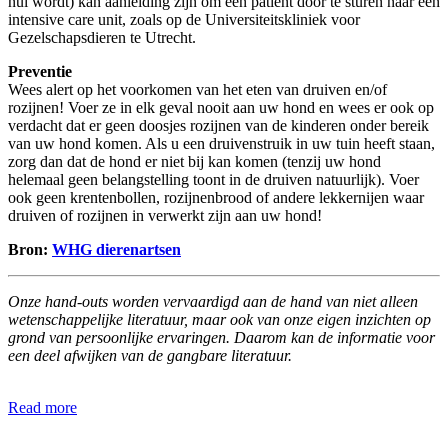
nul wordt) kan aanleiding zijn om een patiënt door te sturen naar een
intensive care unit, zoals op de Universiteitskliniek voor
Gezelschapsdieren te Utrecht.
Preventie
Wees alert op het voorkomen van het eten van druiven en/of
rozijnen! Voer ze in elk geval nooit aan uw hond en wees er ook op
verdacht dat er geen doosjes rozijnen van de kinderen onder bereik
van uw hond komen. Als u een druivenstruik in uw tuin heeft staan,
zorg dan dat de hond er niet bij kan komen (tenzij uw hond
helemaal geen belangstelling toont in de druiven natuurlijk). Voer
ook geen krentenbollen, rozijnenbrood of andere lekkernijen waar
druiven of rozijnen in verwerkt zijn aan uw hond!
Bron:
WHG dierenartsen
Onze hand-outs worden vervaardigd aan de hand van niet alleen
wetenschappelijke literatuur, maar ook van onze eigen inzichten op
grond van persoonlijke ervaringen. Daarom kan de informatie voor
een deel afwijken van de gangbare literatuur.
Read more