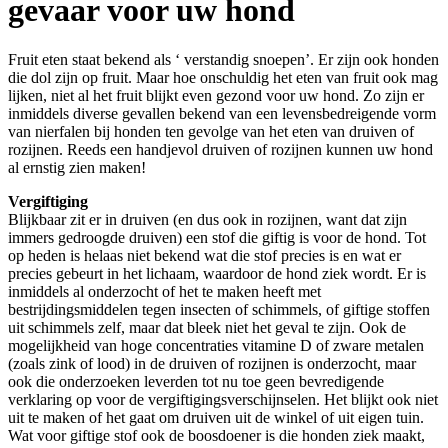
gevaar voor uw hond
Fruit eten staat bekend als ‘ verstandig snoepen’. Er zijn ook honden
die dol zijn op fruit. Maar hoe onschuldig het eten van fruit ook mag
lijken, niet al het fruit blijkt even gezond voor uw hond. Zo zijn er
inmiddels diverse gevallen bekend van een levensbedreigende vorm
van nierfalen bij honden ten gevolge van het eten van druiven of
rozijnen. Reeds een handjevol druiven of rozijnen kunnen uw hond
al ernstig zien maken!
Vergiftiging
Blijkbaar zit er in druiven (en dus ook in rozijnen, want dat zijn
immers gedroogde druiven) een stof die giftig is voor de hond. Tot
op heden is helaas niet bekend wat die stof precies is en wat er
precies gebeurt in het lichaam, waardoor de hond ziek wordt. Er is
inmiddels al onderzocht of het te maken heeft met
bestrijdingsmiddelen tegen insecten of schimmels, of giftige stoffen
uit schimmels zelf, maar dat bleek niet het geval te zijn. Ook de
mogelijkheid van hoge concentraties vitamine D of zware metalen
(zoals zink of lood) in de druiven of rozijnen is onderzocht, maar
ook die onderzoeken leverden tot nu toe geen bevredigende
verklaring op voor de vergiftigingsverschijnselen. Het blijkt ook niet
uit te maken of het gaat om druiven uit de winkel of uit eigen tuin.
Wat voor giftige stof ook de boosdoener is die honden ziek maakt,