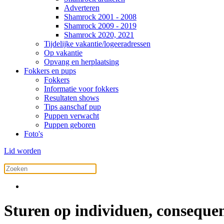
Adverteren
Shamrock 2001 - 2008
Shamrock 2009 - 2019
Shamrock 2020, 2021
Tijdelijke vakantie/logeeradressen
Op vakantie
Opvang en herplaatsing
Fokkers en pups
Fokkers
Informatie voor fokkers
Resultaten shows
Tips aanschaf pup
Puppen verwacht
Puppen geboren
Foto's
Lid worden
Sturen op individuen, consequen