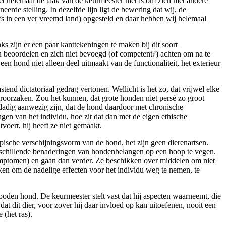
het helemaal de taak van de keurmeester niet is om zich met andere
erde stelling. In dezelfde lijn ligt de bewering dat wij, de
lfs in een ver vreemd land) opgesteld en daar hebben wij helemaal
s zijn er een paar kanttekeningen te maken bij dit soort
n beoordelen en zich niet bevoegd (of competent?) achten om na te
 een hond niet alleen deel uitmaakt van de functionaliteit, het exterieur
nd dictatoriaal gedrag vertonen. Wellicht is het zo, dat vrijwel elke
eroorzaken. Zou het kunnen, dat grote honden niet persé zo groot
rdadig aanwezig zijn, dat de hond daardoor met chronische
gen van het individu, hoe zit dat dan met de eigen ethische
voert, hij heeft ze niet gemaakt.
typische verschijningsvorm van de hond, het zijn geen dierenartsen.
verschillende benaderingen van hondenbelangen op een hoop te vegen.
symptomen) en gaan dan verder. Ze beschikken over middelen om niet
ieken om de nadelige effecten voor het individu weg te nemen, te
eboden hond. De keurmeester stelt vast dat hij aspecten waarneemt, die
dat dit dier, voor zover hij daar invloed op kan uitoefenen, nooit een
 (het ras).