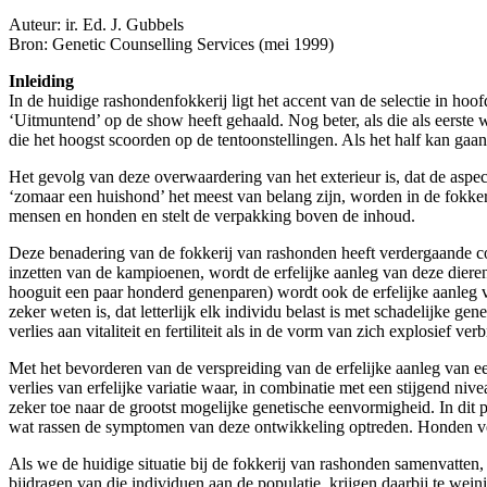
Auteur: ir. Ed. J. Gubbels
Bron: Genetic Counselling Services (mei 1999)
Inleiding
In de huidige rashondenfokkerij ligt het accent van de selectie in hoo
‘Uitmuntend’ op de show heeft gehaald. Nog beter, als die als eerst
die het hoogst scoorden op de tentoonstellingen. Als het half kan gaa
Het gevolg van deze overwaardering van het exterieur is, dat de aspec
‘zomaar een huishond’ het meest van belang zijn, worden in de fokkeri
mensen en honden en stelt de verpakking boven de inhoud.
Deze benadering van de fokkerij van rashonden heeft verdergaande co
inzetten van de kampioenen, wordt de erfelijke aanleg van deze diere
hooguit een paar honderd genenparen) wordt ook de erfelijke aanleg
zeker weten is, dat letterlijk elk individu belast is met schadelijke 
verlies aan vitaliteit en fertiliteit als in de vorm van zich explosief ve
Met het bevorderen van de verspreiding van de erfelijke aanleg van e
verlies van erfelijke variatie waar, in combinatie met een stijgend 
zeker toe naar de grootst mogelijke genetische eenvormigheid. In dit 
wat rassen de symptomen van deze ontwikkeling optreden. Honden ver
Als we de huidige situatie bij de fokkerij van rashonden samenvatten,
bijdragen van die individuen aan de populatie, krijgen daarbij te we