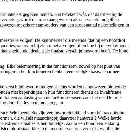
 situatie als gegeven nemen. Het betekent wèl, dat daarmee bij de
dt voorzien, wordt daarmee aangewezen als een van de mogelijke
gewezen tot zekere stam-ouders van een groot aantal nakomelingen in
eurmeester te volgen. De keurmeester die meende, dat hij een hoofdrol
uenties, waarvan hij zich moet afvragen òf en hoe hij die wil dragen.
de thans geldende idealen) de fraaiste verschijningsvorm heeft. De hond
ing. Elke belemmering in dat functioneren, zowel op het punt van
eringen in het functioneren hebben een erfelijke basis. Daarmee
lijke verschijningsvorm mogen slechts worden aangewezen binnen de
onden met beperkingen in hun functioneren dienen de kwalificatie
t tot een aantasting van de toekomstkansen voor het ras. De prijs
drag door het leven te moeten gaan.
ster. Wie meent, dat zijn verantwoordelijkheid voor het ras ophoudt
 ‘normen, die wij als maatschappij daarvoor hanteren’? Welke harde
e extreme situaties is het duidelijk. Zodra een hond een zodanig
sico bloot staat, kiezen de meesten van ons voor diskwalificatie.