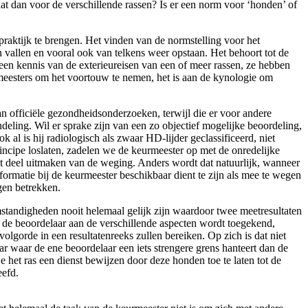
t dan voor de verschillende rassen? Is er een norm voor ‘honden’ of
praktijk te brengen. Het vinden van de normstelling voor het
 vallen en vooral ook van telkens weer opstaan. Het behoort tot de
n kennis van de exterieureisen van een of meer rassen, ze hebben
eesters om het voortouw te nemen, het is aan de kynologie om
an officiële gezondheidsonderzoeken, terwijl die er voor andere
deling. Wil er sprake zijn van een zo objectief mogelijke beoordeling,
 al is hij radiologisch als zwaar HD-lijder geclassificeerd, niet
incipe loslaten, zadelen we de keurmeester op met de onredelijke
aat deel uitmaken van de weging. Anders wordt dat natuurlijk, wanneer
formatie bij de keurmeester beschikbaar dient te zijn als mee te wegen
gen betrekken.
mstandigheden nooit helemaal gelijk zijn waardoor twee meetresultaten
oor de beoordelaar aan de verschillende aspecten wordt toegekend,
olgorde in een resultatenreeks zullen bereiken. Op zich is dat niet
r waar de ene beoordelaar een iets strengere grens hanteert dan de
e het ras een dienst bewijzen door deze honden toe te laten tot de
eefd.