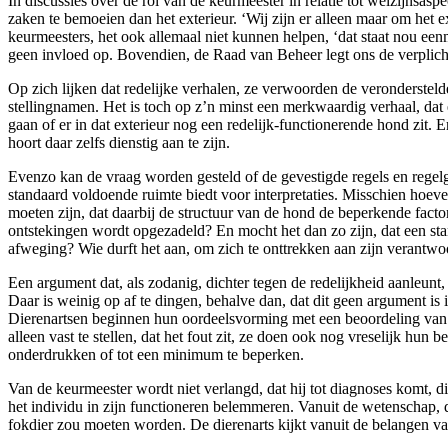
In discussies over de rol van de keurmeester in relatie tot welzijnsa
zaken te bemoeien dan het exterieur. ‘Wij zijn er alleen maar om het ex
keurmeesters, het ook allemaal niet kunnen helpen, ‘dat staat nou ee
geen invloed op. Bovendien, de Raad van Beheer legt ons de verplich
Op zich lijken dat redelijke verhalen, ze verwoorden de verondersteld
stellingnamen. Het is toch op z’n minst een merkwaardig verhaal, dat
gaan of er in dat exterieur nog een redelijk-functionerende hond zit. Er
hoort daar zelfs dienstig aan te zijn.
Evenzo kan de vraag worden gesteld of de gevestigde regels en regelge
standaard voldoende ruimte biedt voor interpretaties. Misschien hoev
moeten zijn, dat daarbij de structuur van de hond de beperkende fact
ontstekingen wordt opgezadeld? En mocht het dan zo zijn, dat een stan
afweging? Wie durft het aan, om zich te onttrekken aan zijn verantwoor
Een argument dat, als zodanig, dichter tegen de redelijkheid aanleunt,
Daar is weinig op af te dingen, behalve dan, dat dit geen argument i
Dierenartsen beginnen hun oordeelsvorming met een beoordeling van d
alleen vast te stellen, dat het fout zit, ze doen ook nog vreselijk hu
onderdrukken of tot een minimum te beperken.
Van de keurmeester wordt niet verlangd, dat hij tot diagnoses komt, di
het individu in zijn functioneren belemmeren. Vanuit de wetenschap, dat
fokdier zou moeten worden. De dierenarts kijkt vanuit de belangen van