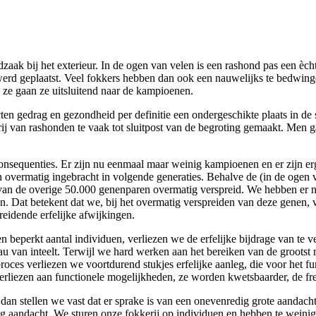
fdzaak bij het exterieur. In de ogen van velen is een rashond pas een èc
e werd geplaatst. Veel fokkers hebben dan ook een nauwelijks te bedwin
n ze gaan ze uitsluitend naar de kampioenen.
ten gedrag en gezondheid per definitie een ondergeschikte plaats in de
j van rashonden te vaak tot sluitpost van de begroting gemaakt. Men ga
nsequenties. Er zijn nu eenmaal maar weinig kampioenen en er zijn erg
n overmatig ingebracht in volgende generaties. Behalve de (in de ogen
 van de overige 50.000 genenparen overmatig verspreid. We hebben er 
genen. Dat betekent dat we, bij het overmatig verspreiden van deze genen
rbreidende erfelijke afwijkingen.
en beperkt aantal individuen, verliezen we de erfelijke bijdrage van t
niveau van inteelt. Terwijl we hard werken aan het bereiken van de gro
proces verliezen we voortdurend stukjes erfelijke aanleg, die voor het f
liezen aan functionele mogelijkheden, ze worden kwetsbaarder, de fr
 dan stellen we vast dat er sprake is van een onevenredig grote aandac
inig aandacht. We sturen onze fokkerij op individuen en hebben te weini