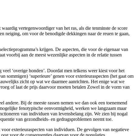
ht waardig vertegenwoordiger van het ras, als die tenminste de score
gen neiging, om voor de benodigde dekkingen naar de reuen te gaan,
 selectieprogramma’s krijgen. De aspecten, die voor de eigenaar van
at voorbij aan de meest wezenlijke aspecten in de relatie tussen
 veel ‘overige honden’. Doordat men telkens weer kiest voor het
 van sommigen) ‘superieure’ genen voor exterieuraspecten (het gaat om
nauwelijks zicht op wat we daarmee aanrichten. Het enige wat we
, vroeg of laat de prijs daarvoor moeten betalen Zowel in de vorm van
e veel andere. Bij de meeste rassen nemen we dan ook een toenemend
otst mogelijke fenotypische eenvormigheid, werken we langzaam maar
unctioneren van individuen van levensbelang zijn. We zien bij nogal
equentie van gezondheids- en gedragsproblemen neemt toe.
ht voor exterieuraspecten van individuen. De gevolgen van negatieve
g oog voor de consequenties daarvan voor de populaties.