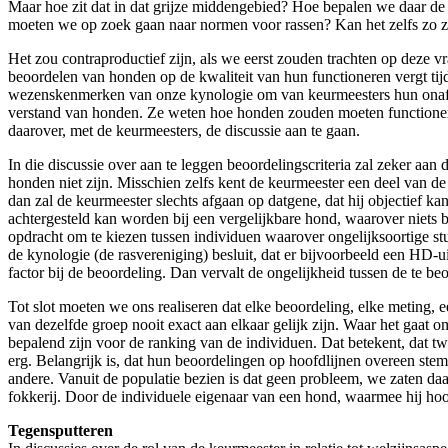
Maar hoe zit dat in dat grijze middengebied? Hoe bepalen we daar de
moeten we op zoek gaan naar normen voor rassen? Kan het zelfs zo zi
Het zou contraproductief zijn, als we eerst zouden trachten op deze v
beoordelen van honden op de kwaliteit van hun functioneren vergt tij
wezenskenmerken van onze kynologie om van keurmeesters hun onafhan
verstand van honden. Ze weten hoe honden zouden moeten functioner
daarover, met de keurmeesters, de discussie aan te gaan.
In die discussie over aan te leggen beoordelingscriteria zal zeker aa
honden niet zijn. Misschien zelfs kent de keurmeester een deel van de
dan zal de keurmeester slechts afgaan op datgene, dat hij objectief kan
achtergesteld kan worden bij een vergelijkbare hond, waarover niets 
opdracht om te kiezen tussen individuen waarover ongelijksoortige st
de kynologie (de rasvereniging) besluit, dat er bijvoorbeeld een HD-ui
factor bij de beoordeling. Dan vervalt de ongelijkheid tussen de te 
Tot slot moeten we ons realiseren dat elke beoordeling, elke meting,
van dezelfde groep nooit exact aan elkaar gelijk zijn. Waar het gaat o
bepalend zijn voor de ranking van de individuen. Dat betekent, dat tw
erg. Belangrijk is, dat hun beoordelingen op hoofdlijnen overeen stem
andere. Vanuit de populatie bezien is dat geen probleem, we zaten daar
fokkerij. Door de individuele eigenaar van een hond, waarmee hij hoo
Tegensputteren