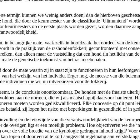
rte termijn kunnen we weinig anders doen, dan de hierboven geschetste
e hond, die door de keurmeester van de classificatie ‘Uitmuntend’ wor
or keurmeesters op de eerste plaats worden gezet, worden daarmee aan
rantwoordelijkheid.
ggen, in belangrijke mate, vaak zelfs in hoofdzaak, het oordeel van de k
wordt in de praktijk van de rashondenfokkerij geconfronteerd met conseq
 reiken, dan alleen maar de vaststelling dat een hond (in het licht van 
e mate de genetische toekomst van het ras meebepalen.
oor de mate waarin zij in staat zijn te functioneren in hun leefomgev
 van het welzijn van het individu. Erger nog, de meeste van die belemm
 individuen die wij nu uitverkiezen voor de fokkerij.
eemt, is de conclusie onontkoombaar. De honden met de fraaiste uiter
voldoen aan de normen, die wij als maatschappij daarvoor hanteren. H
oneren moeten worden gediskwalificeerd. Elke concessie op dit punt leid
s betaald, zij lopen het risico met beperkingen in gezondheid of in ge
nvulling en de reikwijdte van die verantwoordelijkheid van de keurmee
 Voor de overigen ligt er een moeilijk probleem. Hoe objectiveren we die
 over de volle breedte van de kynologie gedragen inhoud krijgt? Voor d
an lopen of door een al te kort aangezicht regelmatig aan verstikkingsri