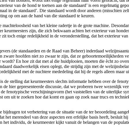
specten van honden, wordt met enige regelmaat naar voren gebracht, dat 
terieur van de hond te toetsen aan de standaard’ is een regelmatig gepone
nmaal in de standaard’. Die standaard wordt door anderen (misschien ze
ting op om aan de hand van die standaard te keuren.
e machteloosheid van het kleine radertje in de grote machine. Desondank
 er keurmeesters zijn, die zich bekwaam achten het exterieur van honde
 zit toch enige redelijkheid in de veronderstelling, dat het exterieur van
vers (de standaarden en de Raad van Beheer) inderdaad welzijnsaantaste
en zware hoofden niet zo zwaar te zijn, dat ze geboortemoeilijkheden v
or wordt? En hoe zit dat met al die huidplooien, moeten die ècht zo ove
daard daadwerkelijk eisen oplegt, die strijdig zijn met de welzijnsbelan
delijkheid met de nuchtere mededeling dat hij de regels alleen maar uit
 is de stelling dat keurmeesters slechts informatie hebben over de feno
s in de hier gepresenteerde discussie, dat we proberen twee wezenlijk 
e fenotypische verschijningsvorm (het vaststellen van de uiterlijke 
n best om uit te zoeken hoe dat komt en gaan op zoek naar trucs en techn
e bijdragen tot verbetering van de situatie van de ter beoordeling aang
 het merendeel van deze aspecten een erfelijke basis heeft, besluit hij 
 het individu, de keurmeester kijkt vanuit de belangen van de populatie