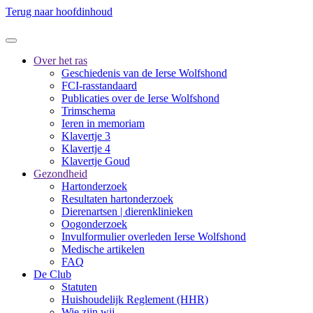
Terug naar hoofdinhoud
Over het ras
Geschiedenis van de Ierse Wolfshond
FCI-rasstandaard
Publicaties over de Ierse Wolfshond
Trimschema
Ieren in memoriam
Klavertje 3
Klavertje 4
Klavertje Goud
Gezondheid
Hartonderzoek
Resultaten hartonderzoek
Dierenartsen | dierenklinieken
Oogonderzoek
Invulformulier overleden Ierse Wolfshond
Medische artikelen
FAQ
De Club
Statuten
Huishoudelijk Reglement (HHR)
Wie zijn wij