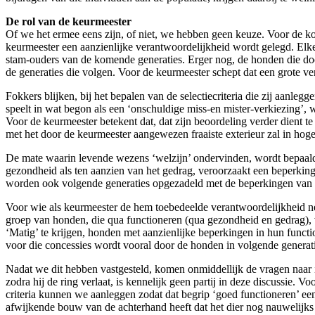
De rol van de keurmeester
Of we het ermee eens zijn, of niet, we hebben geen keuze. Voor de ko
keurmeester een aanzienlijke verantwoordelijkheid wordt gelegd. Elk
stam-ouders van de komende generaties. Erger nog, de honden die do
de generaties die volgen. Voor de keurmeester schept dat een grote ve
Fokkers blijken, bij het bepalen van de selectiecriteria die zij aanle
speelt in wat begon als een ‘onschuldige miss-en mister-verkiezing’, 
Voor de keurmeester betekent dat, dat zijn beoordeling verder dient te
met het door de keurmeester aangewezen fraaiste exterieur zal in hog
De mate waarin levende wezens ‘welzijn’ ondervinden, wordt bepaald d
gezondheid als ten aanzien van het gedrag, veroorzaakt een beperking
worden ook volgende generaties opgezadeld met de beperkingen van de
Voor wie als keurmeester de hem toebedeelde verantwoordelijkheid n
groep van honden, die qua functioneren (qua gezondheid en gedrag), 
‘Matig’ te krijgen, honden met aanzienlijke beperkingen in hun functi
voor die concessies wordt vooral door de honden in volgende generatie
Nadat we dit hebben vastgesteld, komen onmiddellijk de vragen naar i
zodra hij de ring verlaat, is kennelijk geen partij in deze discussie.
criteria kunnen we aanleggen zodat dat begrip ‘goed functioneren’ een
afwijkende bouw van de achterhand heeft dat het dier nog nauwelijks k