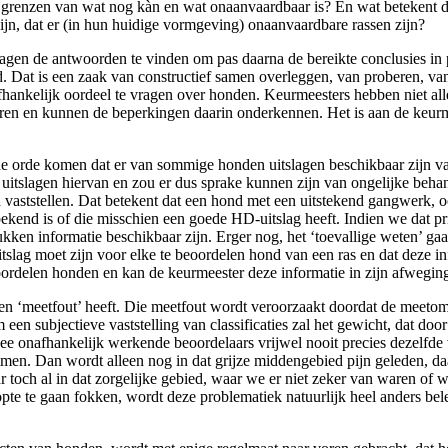
 grenzen van wat nog kàn en wat onaanvaardbaar is? En wat betekent da
jn, dat er (in hun huidige vormgeving) onaanvaardbare rassen zijn?
ragen de antwoorden te vinden om pas daarna de bereikte conclusies in 
d. Dat is een zaak van constructief samen overleggen, van proberen, van
kelijk oordeel te vragen over honden. Keurmeesters hebben niet allee
en en kunnen de beperkingen daarin onderkennen. Het is aan de keurm
n de orde komen dat er van sommige honden uitslagen beschikbaar zijn v
 uitslagen hiervan en zou er dus sprake kunnen zijn van ongelijke behan
 vaststellen. Dat betekent dat een hond met een uitstekend gangwerk, ook
bekend is of die misschien een goede HD-uitslag heeft. Indien we dat pr
ukken informatie beschikbaar zijn. Erger nog, het ‘toevallige weten’ g
tslag moet zijn voor elke te beoordelen hond van een ras en dat deze in
beoordelen honden en kan de keurmeester deze informatie in zijn afwegin
 een ‘meetfout’ heeft. Die meetfout wordt veroorzaakt doordat de meeto
m een subjectieve vaststelling van classificaties zal het gewicht, dat d
ee onafhankelijk werkende beoordelaars vrijwel nooit precies dezelfde v
men. Dan wordt alleen nog in dat grijze middengebied pijn geleden, daa
 toch al in dat zorgelijke gebied, waar we er niet zeker van waren of w
pte te gaan fokken, wordt deze problematiek natuurlijk heel anders bel