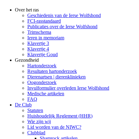
Over het ras
Geschiedenis van de Ierse Wolfshond
FCI-rasstandaard
Publicaties over de Ierse Wolfshond
Trimschema
Ieren in memoriam
Klavertje 3
Klavertje 4
Klavertje Goud
Gezondheid
Hartonderzoek
Resultaten hartonderzoek
Dierenartsen | dierenklinieken
Oogonderzoek
Invulformulier overleden Ierse Wolfshond
Medische artikelen
FAQ
De Club
Statuten
Huishoudelijk Reglement (HHR)
Wie zijn wij
Lid worden van de NIWC?
Clubblad
Shamrock artikelen