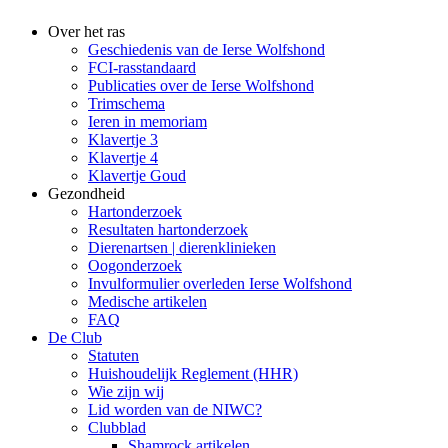
Over het ras
Geschiedenis van de Ierse Wolfshond
FCI-rasstandaard
Publicaties over de Ierse Wolfshond
Trimschema
Ieren in memoriam
Klavertje 3
Klavertje 4
Klavertje Goud
Gezondheid
Hartonderzoek
Resultaten hartonderzoek
Dierenartsen | dierenklinieken
Oogonderzoek
Invulformulier overleden Ierse Wolfshond
Medische artikelen
FAQ
De Club
Statuten
Huishoudelijk Reglement (HHR)
Wie zijn wij
Lid worden van de NIWC?
Clubblad
Shamrock artikelen