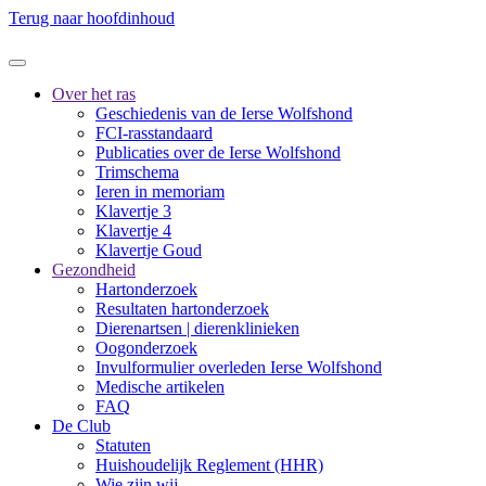
Terug naar hoofdinhoud
Over het ras
Geschiedenis van de Ierse Wolfshond
FCI-rasstandaard
Publicaties over de Ierse Wolfshond
Trimschema
Ieren in memoriam
Klavertje 3
Klavertje 4
Klavertje Goud
Gezondheid
Hartonderzoek
Resultaten hartonderzoek
Dierenartsen | dierenklinieken
Oogonderzoek
Invulformulier overleden Ierse Wolfshond
Medische artikelen
FAQ
De Club
Statuten
Huishoudelijk Reglement (HHR)
Wie zijn wij