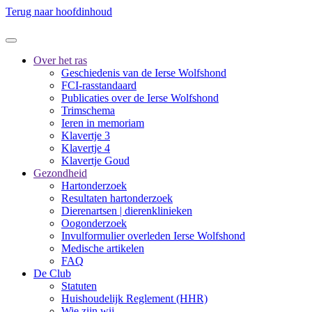
Terug naar hoofdinhoud
Over het ras
Geschiedenis van de Ierse Wolfshond
FCI-rasstandaard
Publicaties over de Ierse Wolfshond
Trimschema
Ieren in memoriam
Klavertje 3
Klavertje 4
Klavertje Goud
Gezondheid
Hartonderzoek
Resultaten hartonderzoek
Dierenartsen | dierenklinieken
Oogonderzoek
Invulformulier overleden Ierse Wolfshond
Medische artikelen
FAQ
De Club
Statuten
Huishoudelijk Reglement (HHR)
Wie zijn wij