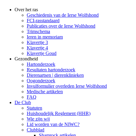
Over het ras
Geschiedenis van de Ierse Wolfshond
FCI-rasstandaard
Publicaties over de Ierse Wolfshond
Trimschema
Ieren in memoriam
Klavertje 3
Klavertje 4
Klavertje Goud
Gezondheid
Hartonderzoek
Resultaten hartonderzoek
Dierenartsen | dierenklinieken
Oogonderzoek
Invulformulier overleden Ierse Wolfshond
Medische artikelen
FAQ
De Club
Statuten
Huishoudelijk Reglement (HHR)
Wie zijn wij
Lid worden van de NIWC?
Clubblad
Shamrock artikelen