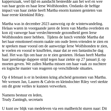
kapperszaak, veel tijd en aandacht besteedde aan het wel en wee
van haar gezin en haar Ierse Wolfshonden. Ondanks de heftige
impact van haar ziekte heeft Martha enorm kunnen genieten van
haar eerste kleinkind Riley.
Martha was in december 2023 aanwezig op de winterwandeling.
Helaas waren in voorgaande jaren de Ieren van Martha overleden en
kon zij vanwege haar verslechterende gezondheid geen Ierse
Wolfshonden meer hebben. Tijdens de lunch vertelde Martha dat
het haar emotioneel enorm raakte om oude Ieren-vrienden te zien en
te spreken maar vooral om de aanwezige Ierse Wolfshonden te zien,
te voelen en vooral te knuffelen, maar dat ze een fantastische dag
had. Het was fijn om haar zo te zien genieten. Helaas heeft Martha
haar jarenlange dappere strijd tegen haar ziekte op 27 januari jl. op
moeten geven. We zullen Martha missen om haar vaak zo nuchtere
en logische manier van reageren op verschillende situaties.
Op 4 februari is er in besloten kring afscheid genomen van Martha.
We wensen Jan, Lauren & Calvin en kleindochter Riley veel sterkte
om dit grote verlies te kunnen verwerken.
Namens bestuur en leden,
Trudy Zantingh, secretaris
U kunt uw blijk van medeleven via een mailbericht sturen naar:
Dit