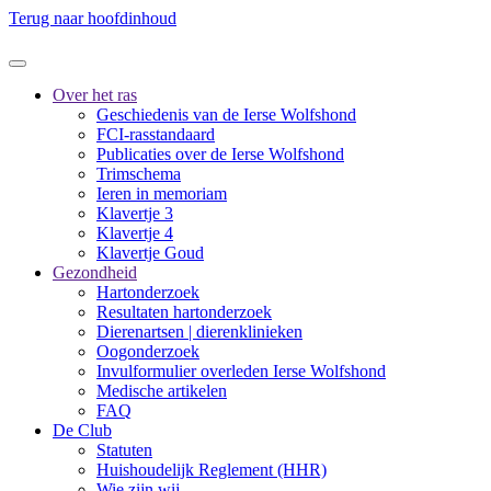
Terug naar hoofdinhoud
Over het ras
Geschiedenis van de Ierse Wolfshond
FCI-rasstandaard
Publicaties over de Ierse Wolfshond
Trimschema
Ieren in memoriam
Klavertje 3
Klavertje 4
Klavertje Goud
Gezondheid
Hartonderzoek
Resultaten hartonderzoek
Dierenartsen | dierenklinieken
Oogonderzoek
Invulformulier overleden Ierse Wolfshond
Medische artikelen
FAQ
De Club
Statuten
Huishoudelijk Reglement (HHR)
Wie zijn wij