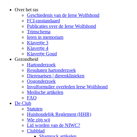
Over het ras
Geschiedenis van de Ierse Wolfshond
FCI-rasstandaard
Publicaties over de Ierse Wolfshond
Trimschema
Ieren in memoriam
Klavertje 3
Klavertje 4
Klavertje Goud
Gezondheid
Hartonderzoek
Resultaten hartonderzoek
Dierenartsen | dierenklinieken
Oogonderzoek
Invulformulier overleden Ierse Wolfshond
Medische artikelen
FAQ
De Club
Statuten
Huishoudelijk Reglement (HHR)
Wie zijn wij
Lid worden van de NIWC?
Clubblad
Shamrock artikelen