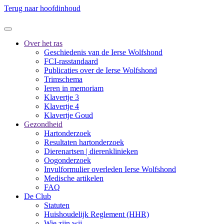
Terug naar hoofdinhoud
Over het ras
Geschiedenis van de Ierse Wolfshond
FCI-rasstandaard
Publicaties over de Ierse Wolfshond
Trimschema
Ieren in memoriam
Klavertje 3
Klavertje 4
Klavertje Goud
Gezondheid
Hartonderzoek
Resultaten hartonderzoek
Dierenartsen | dierenklinieken
Oogonderzoek
Invulformulier overleden Ierse Wolfshond
Medische artikelen
FAQ
De Club
Statuten
Huishoudelijk Reglement (HHR)
Wie zijn wij