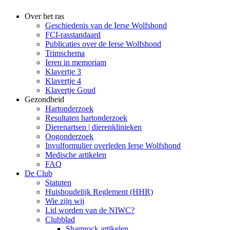
Over het ras
Geschiedenis van de Ierse Wolfshond
FCI-rasstandaard
Publicaties over de Ierse Wolfshond
Trimschema
Ieren in memoriam
Klavertje 3
Klavertje 4
Klavertje Goud
Gezondheid
Hartonderzoek
Resultaten hartonderzoek
Dierenartsen | dierenklinieken
Oogonderzoek
Invulformulier overleden Ierse Wolfshond
Medische artikelen
FAQ
De Club
Statuten
Huishoudelijk Reglement (HHR)
Wie zijn wij
Lid worden van de NIWC?
Clubblad
Shamrock artikelen