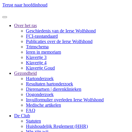
Terug naar hoofdinhoud
Over het ras
Geschiedenis van de Ierse Wolfshond
FCI-rasstandaard
Publicaties over de Ierse Wolfshond
Trimschema
Ieren in memoriam
Klavertje 3
Klavertje 4
Klavertje Goud
Gezondheid
Hartonderzoek
Resultaten hartonderzoek
Dierenartsen | dierenklinieken
Oogonderzoek
Invulformulier overleden Ierse Wolfshond
Medische artikelen
FAQ
De Club
Statuten
Huishoudelijk Reglement (HHR)
Wie zijn wij