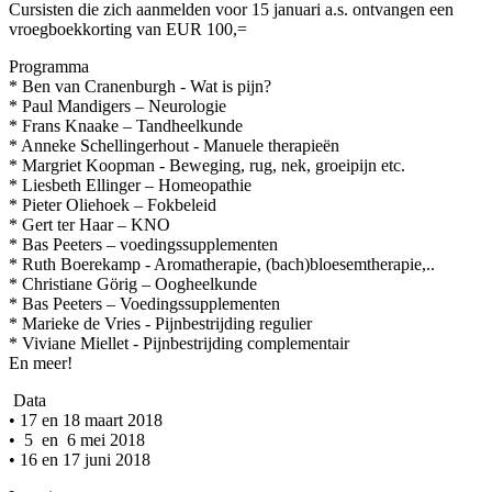
Cursisten die zich aanmelden voor 15 januari a.s. ontvangen een
vroegboekkorting van EUR 100,=
Programma
* Ben van Cranenburgh - Wat is pijn?
* Paul Mandigers – Neurologie
* Frans Knaake – Tandheelkunde
* Anneke Schellingerhout - Manuele therapieën
* Margriet Koopman - Beweging, rug, nek, groeipijn etc.
* Liesbeth Ellinger – Homeopathie
* Pieter Oliehoek – Fokbeleid
* Gert ter Haar – KNO
* Bas Peeters – voedingssupplementen
* Ruth Boerekamp - Aromatherapie, (bach)bloesemtherapie,..
* Christiane Görig – Oogheelkunde
* Bas Peeters – Voedingssupplementen
* Marieke de Vries - Pijnbestrijding regulier
* Viviane Miellet - Pijnbestrijding complementair
En meer!
Data
• 17 en 18 maart 2018
• 5 en 6 mei 2018
• 16 en 17 juni 2018