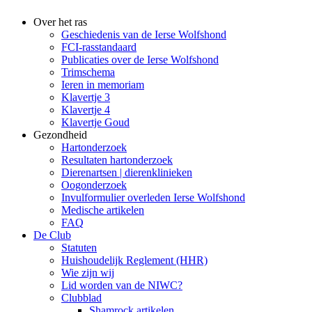
Over het ras
Geschiedenis van de Ierse Wolfshond
FCI-rasstandaard
Publicaties over de Ierse Wolfshond
Trimschema
Ieren in memoriam
Klavertje 3
Klavertje 4
Klavertje Goud
Gezondheid
Hartonderzoek
Resultaten hartonderzoek
Dierenartsen | dierenklinieken
Oogonderzoek
Invulformulier overleden Ierse Wolfshond
Medische artikelen
FAQ
De Club
Statuten
Huishoudelijk Reglement (HHR)
Wie zijn wij
Lid worden van de NIWC?
Clubblad
Shamrock artikelen