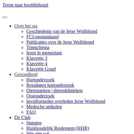
Terug naar hoofdinhoud
Over het ras
Geschiedenis van de Ierse Wolfshond
FCI-rasstandaard
Publicaties over de Ierse Wolfshond
Trimschema
Ieren in memoriam
Klavertje 3
Klavertje 4
Klavertje Goud
Gezondheid
Hartonderzoek
Resultaten hartonderzoek
Dierenartsen | dierenklinieken
Oogonderzoek
Invulformulier overleden Ierse Wolfshond
Medische artikelen
FAQ
De Club
Statuten
Huishoudelijk Reglement (HHR)
Wie zijn wij