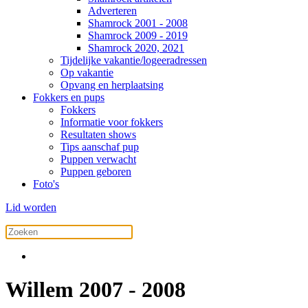
Adverteren
Shamrock 2001 - 2008
Shamrock 2009 - 2019
Shamrock 2020, 2021
Tijdelijke vakantie/logeeradressen
Op vakantie
Opvang en herplaatsing
Fokkers en pups
Fokkers
Informatie voor fokkers
Resultaten shows
Tips aanschaf pup
Puppen verwacht
Puppen geboren
Foto's
Lid worden
Willem 2007 - 2008