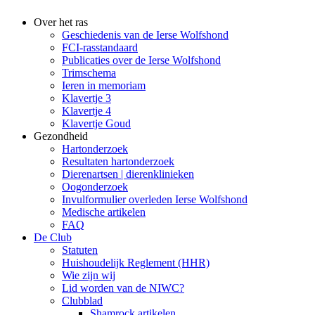
Over het ras
Geschiedenis van de Ierse Wolfshond
FCI-rasstandaard
Publicaties over de Ierse Wolfshond
Trimschema
Ieren in memoriam
Klavertje 3
Klavertje 4
Klavertje Goud
Gezondheid
Hartonderzoek
Resultaten hartonderzoek
Dierenartsen | dierenklinieken
Oogonderzoek
Invulformulier overleden Ierse Wolfshond
Medische artikelen
FAQ
De Club
Statuten
Huishoudelijk Reglement (HHR)
Wie zijn wij
Lid worden van de NIWC?
Clubblad
Shamrock artikelen