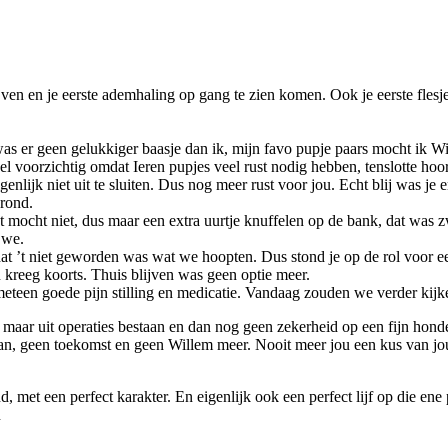
en en je eerste ademhaling op gang te zien komen. Ook je eerste flesje 
was er geen gelukkiger baasje dan ik, mijn favo pupje paars mocht ik 
el voorzichtig omdat Ieren pupjes veel rust nodig hebben, tenslotte hoor
lijk niet uit te sluiten. Dus nog meer rust voor jou. Echt blij was je er
 rond.
t mocht niet, dus maar een extra uurtje knuffelen op de bank, dat was z
 we.
dat ’t niet geworden was wat we hoopten. Dus stond je op de rol voor ee
jn kreeg koorts. Thuis blijven was geen optie meer.
eeg meteen goede pijn stilling en medicatie. Vandaag zouden we v
 maar uit operaties bestaan en dan nog geen zekerheid op een fijn hond
an, geen toekomst en geen Willem meer. Nooit meer jou een kus van jou 
 met een perfect karakter. En eigenlijk ook een perfect lijf op die ene
n