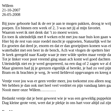
Willem
21-10-2007
26-05-2008
Bij jouw geboorte had ik de eer je aan te mogen pakken, droog te wrijv
poepen. En binnen een week of 2, 3 was net jij al mijn favoriet.
Waarom weet ik niet denk dat ’t zo moest wezen.
En toen ik uiteindelijk met 8 weken echt met jou naar huis kon gaan 
Hier bij de rest van onze roedel mocht je opgroeien, Natuurlijk wel he
En groeien dat deed je, enorm en dat er dan groeipijnen komen was eigen
waterballet met een beer in de bench, Ach wat vlogen de spetters hier
Je keek geregeld naar Kaatje waar je mee wilde spelen maar ventje da
Tot je linker voor poot vreemd ging staan ach komt wel goed dachten
Uiteindelijk niet en je werd geopereerd, na een dag of 2 zagen we al 
Maar gisteren had jij je grenzen eigenlijk al bereikt, je had zo veel pi
Bram en ik brachten je weg, Je werd liefdevol opgevangen en kr
Ventje voor jou was er geen verder meer, jou toekomst zou alleen nog
We hebben je dan ook met heel veel verdriet en pijn vandaag laten ga
Nooit meer onze Willem…………
Bedankt ventje dat je bent geweest wie je was een geweldig puppekind,
Dag kleine grote vent, weet dat je plekje in ons hart voor altijd zal zij