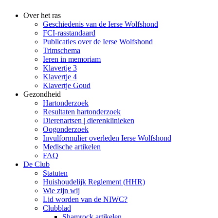
Over het ras
Geschiedenis van de Ierse Wolfshond
FCI-rasstandaard
Publicaties over de Ierse Wolfshond
Trimschema
Ieren in memoriam
Klavertje 3
Klavertje 4
Klavertje Goud
Gezondheid
Hartonderzoek
Resultaten hartonderzoek
Dierenartsen | dierenklinieken
Oogonderzoek
Invulformulier overleden Ierse Wolfshond
Medische artikelen
FAQ
De Club
Statuten
Huishoudelijk Reglement (HHR)
Wie zijn wij
Lid worden van de NIWC?
Clubblad
Shamrock artikelen