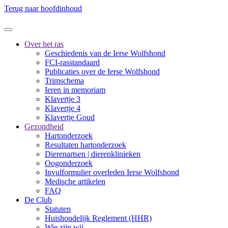
Terug naar hoofdinhoud
Over het ras
Geschiedenis van de Ierse Wolfshond
FCI-rasstandaard
Publicaties over de Ierse Wolfshond
Trimschema
Ieren in memoriam
Klavertje 3
Klavertje 4
Klavertje Goud
Gezondheid
Hartonderzoek
Resultaten hartonderzoek
Dierenartsen | dierenklinieken
Oogonderzoek
Invulformulier overleden Ierse Wolfshond
Medische artikelen
FAQ
De Club
Statuten
Huishoudelijk Reglement (HHR)
Wie zijn wij