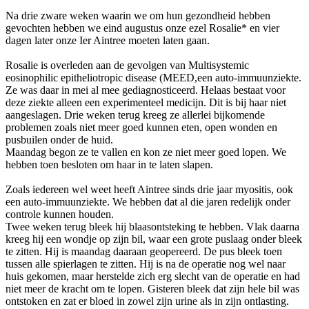
Na drie zware weken waarin we om hun gezondheid hebben
gevochten hebben we eind augustus onze ezel Rosalie* en vier
dagen later onze Ier Aintree moeten laten gaan.
Rosalie is overleden aan de gevolgen van Multisystemic
eosinophilic epitheliotropic disease (MEED,een auto-immuunziekte.
Ze was daar in mei al mee gediagnosticeerd. Helaas bestaat voor
deze ziekte alleen een experimenteel medicijn. Dit is bij haar niet
aangeslagen. Drie weken terug kreeg ze allerlei bijkomende
problemen zoals niet meer goed kunnen eten, open wonden en
pusbuilen onder de huid.
Maandag begon ze te vallen en kon ze niet meer goed lopen. We
hebben toen besloten om haar in te laten slapen.
Zoals iedereen wel weet heeft Aintree sinds drie jaar myositis, ook
een auto-immuunziekte. We hebben dat al die jaren redelijk onder
controle kunnen houden.
Twee weken terug bleek hij blaasontsteking te hebben. Vlak daarna
kreeg hij een wondje op zijn bil, waar een grote puslaag onder bleek
te zitten. Hij is maandag daaraan geopereerd. De pus bleek toen
tussen alle spierlagen te zitten. Hij is na de operatie nog wel naar
huis gekomen, maar herstelde zich erg slecht van de operatie en had
niet meer de kracht om te lopen. Gisteren bleek dat zijn hele bil was
ontstoken en zat er bloed in zowel zijn urine als in zijn ontlasting.