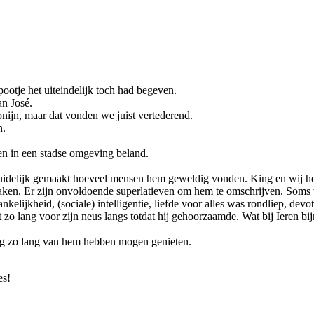
ootje het uiteindelijk toch had begeven.
an José.
nijn, maar dat vonden we juist vertederend.
n.
en in een stadse omgeving beland.
duidelijk gemaakt hoeveel mensen hem geweldig vonden. King en wij he
en. Er zijn onvoldoende superlatieven om hem te omschrijven. Soms war
kelijkheid, (sociale) intelligentie, liefde voor alles was rondliep, de
 zo lang voor zijn neus langs totdat hij gehoorzaamde. Wat bij Ieren bij
og zo lang van hem hebben mogen genieten.
es!