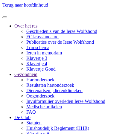
Terug naar hoofdinhoud
Over het ras
Geschiedenis van de Ierse Wolfshond
FCI-rasstandaard
Publicaties over de Ierse Wolfshond
Trimschema
Ieren in memoriam
Klavertje 3
Klavertje 4
Klavertje Goud
Gezondheid
Hartonderzoek
Resultaten hartonderzoek
Dierenartsen | dierenklinieken
Oogonderzoek
Invulformulier overleden Ierse Wolfshond
Medische artikelen
FAQ
De Club
Statuten
Huishoudelijk Reglement (HHR)
Wie zijn wij