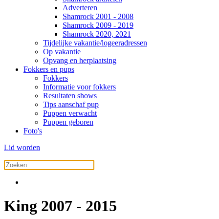
Adverteren
Shamrock 2001 - 2008
Shamrock 2009 - 2019
Shamrock 2020, 2021
Tijdelijke vakantie/logeeradressen
Op vakantie
Opvang en herplaatsing
Fokkers en pups
Fokkers
Informatie voor fokkers
Resultaten shows
Tips aanschaf pup
Puppen verwacht
Puppen geboren
Foto's
Lid worden
King 2007 - 2015