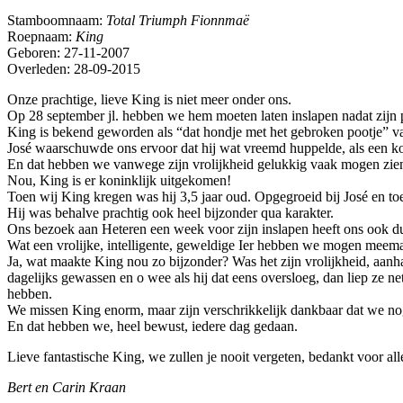
Stamboomnaam:
Total Triumph Fionnmaë
Roepnaam:
King
Geboren: 27-11-2007
Overleden: 28-09-2015
Onze prachtige, lieve King is niet meer onder ons.
Op 28 september jl. hebben we hem moeten laten inslapen nadat zijn p
King is bekend geworden als “dat hondje met het gebroken pootje” v
José waarschuwde ons ervoor dat hij wat vreemd huppelde, als een ko
En dat hebben we vanwege zijn vrolijkheid gelukkig vaak mogen zie
Nou, King is er koninklijk uitgekomen!
Toen wij King kregen was hij 3,5 jaar oud. Opgegroeid bij José en to
Hij was behalve prachtig ook heel bijzonder qua karakter.
Ons bezoek aan Heteren een week voor zijn inslapen heeft ons ook 
Wat een vrolijke, intelligente, geweldige Ier hebben we mogen meemak
Ja, wat maakte King nou zo bijzonder? Was het zijn vrolijkheid, aanhan
dagelijks gewassen en o wee als hij dat eens oversloeg, dan liep ze net
hebben.
We missen King enorm, maar zijn verschrikkelijk dankbaar dat we n
En dat hebben we, heel bewust, iedere dag gedaan.
Lieve fantastische King, we zullen je nooit vergeten, bedankt voor all
Bert en Carin Kraan