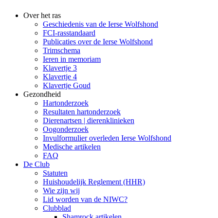
Over het ras
Geschiedenis van de Ierse Wolfshond
FCI-rasstandaard
Publicaties over de Ierse Wolfshond
Trimschema
Ieren in memoriam
Klavertje 3
Klavertje 4
Klavertje Goud
Gezondheid
Hartonderzoek
Resultaten hartonderzoek
Dierenartsen | dierenklinieken
Oogonderzoek
Invulformulier overleden Ierse Wolfshond
Medische artikelen
FAQ
De Club
Statuten
Huishoudelijk Reglement (HHR)
Wie zijn wij
Lid worden van de NIWC?
Clubblad
Shamrock artikelen